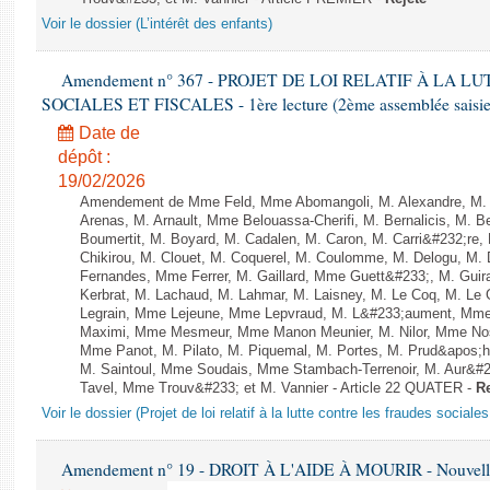
Voir le dossier (L’intérêt des enfants)
Amendement n° 367 - PROJET DE LOI RELATIF À LA 
SOCIALES ET FISCALES - 1ère lecture (2ème assemblée saisie)
Date de
dépôt :
19/02/2026
Amendement de Mme Feld, Mme Abomangoli, M. Alexandre, M.
Arenas, M. Arnault, Mme Belouassa-Cherifi, M. Bernalicis, M. 
Boumertit, M. Boyard, M. Cadalen, M. Caron, M. Carri&#232;re
Chikirou, M. Clouet, M. Coquerel, M. Coulomme, M. Delogu, M.
Fernandes, Mme Ferrer, M. Gaillard, Mme Guett&#233;, M. Gu
Kerbrat, M. Lachaud, M. Lahmar, M. Laisney, M. Le Coq, M. Le
Legrain, Mme Lejeune, Mme Lepvraud, M. L&#233;aument, Mme
Maximi, Mme Mesmeur, Mme Manon Meunier, M. Nilor, Mme N
Mme Panot, M. Pilato, M. Piquemal, M. Portes, M. Prud&apos;h
M. Saintoul, Mme Soudais, Mme Stambach-Terrenoir, M. Aur&#2
Tavel, Mme Trouv&#233; et M. Vannier - Article 22 QUATER -
Re
Voir le dossier (Projet de loi relatif à la lutte contre les fraudes sociales
Amendement n° 19 - DROIT À L'AIDE À MOURIR - Nouvelle 