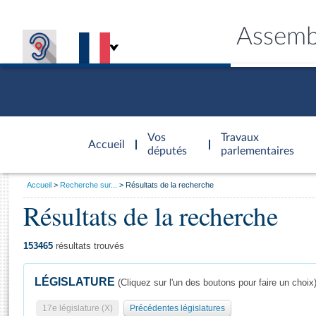
Assemb
Accèder à
la page
Vos
Travaux
Accueil
d'accueil
députés
parlementaires
Vous
Accueil
Recherche sur...
Résultats de la recherche
êtes
Résultats de la recherche
Général
ici
CONNEX
TRAVA
CONNA
DÉC
:
153465
résultats trouvés
LÉGISLATURE
(Cliquez sur l'un des boutons pour faire un choix
17e législature (X)
Précédentes législatures