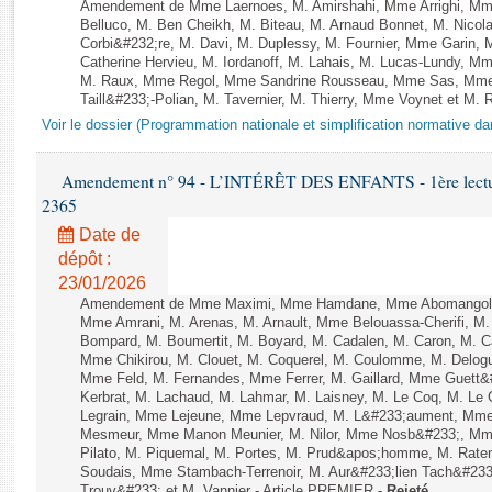
Rapports d'enquête
Amendement de Mme Laernoes, M. Amirshahi, Mme Arrighi, Mm
Belluco, M. Ben Cheikh, M. Biteau, M. Arnaud Bonnet, M. Nicol
Rapports législatifs
Corbi&#232;re, M. Davi, M. Duplessy, M. Fournier, Mme Garin,
Rapports sur l'application des lois
Catherine Hervieu, M. Iordanoff, M. Lahais, M. Lucas-Lundy, 
M. Raux, Mme Regol, Mme Sandrine Rousseau, Mme Sas, Mme
Baromètre de l’application des lois
Taill&#233;-Polian, M. Tavernier, M. Thierry, Mme Voynet et M. Ruf
Voir le dossier (Programmation nationale et simplification normative d
Dossiers législatifs
Budget et sécurité sociale
Amendement n° 94 - L’INTÉRÊT DES ENFANTS - 1ère lecture 
2365
Questions écrites et orales
Comptes rendus des débats
Date de
dépôt :
23/01/2026
Amendement de Mme Maximi, Mme Hamdane, Mme Abomangoli, 
Mme Amrani, M. Arenas, M. Arnault, Mme Belouassa-Cherifi, M. 
Bompard, M. Boumertit, M. Boyard, M. Cadalen, M. Caron, M. C
Mme Chikirou, M. Clouet, M. Coquerel, M. Coulomme, M. Delog
Mme Feld, M. Fernandes, Mme Ferrer, M. Gaillard, Mme Guett&
Kerbrat, M. Lachaud, M. Lahmar, M. Laisney, M. Le Coq, M. Le
Legrain, Mme Lejeune, Mme Lepvraud, M. L&#233;aument, Mme
Mesmeur, Mme Manon Meunier, M. Nilor, Mme Nosb&#233;, Mm
Pilato, M. Piquemal, M. Portes, M. Prud&apos;homme, M. Raten
Soudais, Mme Stambach-Terrenoir, M. Aur&#233;lien Tach&#233
Trouv&#233; et M. Vannier - Article PREMIER -
Rejeté