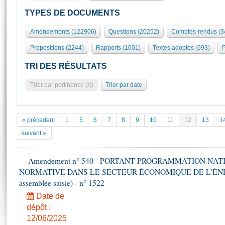
S'id
Présidence
Séance publique
Rôle et pouvoirs de l'Assemblée
Visiter l'Assemblée
TYPES DE DOCUMENTS
Fiches « Connaissance de l’Assemblée »
577 députés
Commissions et autres organes
Visite virtuelle du palais Bourbon
Amendements (122906)
Questions (20252)
Comptes-rendus (3
Organisation de l'Assemblée
Groupes politiques
Europe et International
Assister à une séance
Mot
Propositions (2244)
Rapports (1001)
Textes adoptés (693)
P
Présidence
Conférence des Présidents
Bureau
Collège des Ques
Élections législatives
Contrôle et évaluation
Accès des chercheurs à l’Assemblée
TRI DES RÉSULTATS
Congrès
Les évènements
S'inscrire
Trier par pertinence (X)
Trier par date
Pétitions
Statistiques et chiffres clés
Transparence et déontologie
Vous n'ave
Patrimoine
E
Documents de référence
« précedent
1
5
6
7
8
9
10
11
12
13
1
La Bibliothèque
( Constitution | Règlement de l'Assemblée ... )
Documents parlementaires
suivant »
Les archives
Projets de loi
Contacts et plan d'accès
Amendement n° 540 - PORTANT PROGRAMMATION NAT
Propositions de loi
Histoire
NORMATIVE DANS LE SECTEUR ÉCONOMIQUE DE L'ÉNERGIE
Photos libres de droit
Amendements
Juniors
assemblée saisie) - n° 1522
Textes adoptés
Anciennes législatures
Date de
dépôt :
Liens vers les sites publics
Rapports d'information
12/06/2025