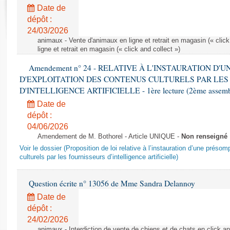
Rapports d'enquête
Date de
Rapports législatifs
dépôt :
Rapports sur l'application des lois
24/03/2026
Baromètre de l’application des lois
animaux - Vente d'animaux en ligne et retrait en magasin (« click
ligne et retrait en magasin (« click and collect »)
Amendement n° 24 - RELATIVE À L'INSTAURATION D'
Dossiers législatifs
D'EXPLOITATION DES CONTENUS CULTURELS PAR LES
Budget et sécurité sociale
D'INTELLIGENCE ARTIFICIELLE - 1ère lecture (2ème assemblé
Questions écrites et orales
Date de
Comptes rendus des débats
dépôt :
04/06/2026
Amendement de M. Bothorel - Article UNIQUE -
Non renseigné
Voir le dossier (Proposition de loi relative à l’instauration d’une présom
culturels par les fournisseurs d’intelligence artificielle)
Question écrite n° 13056 de Mme Sandra Delannoy
Date de
dépôt :
24/02/2026
animaux - Interdiction de vente de chiens et de chats en click and