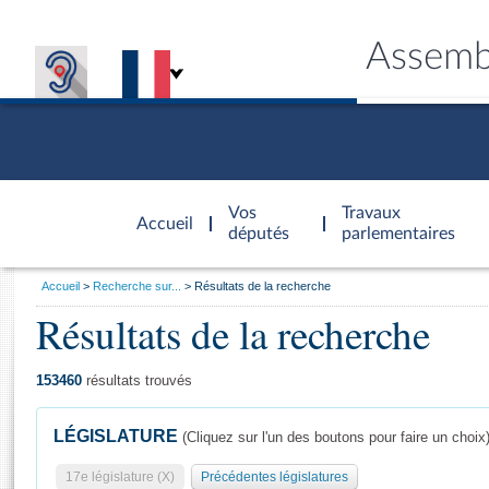
Assemb
Accèder à
la page
Vos
Travaux
Accueil
d'accueil
députés
parlementaires
Vous
Accueil
Recherche sur...
Résultats de la recherche
êtes
Résultats de la recherche
Général
ici
CONNEX
TRAVA
CONNA
DÉC
:
153460
résultats trouvés
LÉGISLATURE
(Cliquez sur l'un des boutons pour faire un choix
17e législature (X)
Précédentes législatures