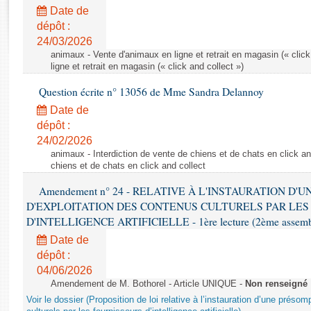
Rapports d'enquête
Date de
Rapports législatifs
dépôt :
Rapports sur l'application des lois
24/03/2026
Baromètre de l’application des lois
animaux - Vente d'animaux en ligne et retrait en magasin (« click
ligne et retrait en magasin (« click and collect »)
Question écrite n° 13056 de Mme Sandra Delannoy
Dossiers législatifs
Date de
Budget et sécurité sociale
dépôt :
Questions écrites et orales
24/02/2026
Comptes rendus des débats
animaux - Interdiction de vente de chiens et de chats en click and
chiens et de chats en click and collect
Amendement n° 24 - RELATIVE À L'INSTAURATION D'
D'EXPLOITATION DES CONTENUS CULTURELS PAR LES
D'INTELLIGENCE ARTIFICIELLE - 1ère lecture (2ème assemblé
Date de
dépôt :
04/06/2026
Amendement de M. Bothorel - Article UNIQUE -
Non renseigné
Voir le dossier (Proposition de loi relative à l’instauration d’une présom