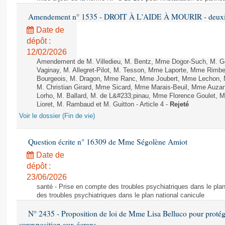
Amendement n° 1535 - DROIT À L'AIDE À MOURIR - deuxièm
Date de
dépôt :
12/02/2026
Amendement de M. Villedieu, M. Bentz, Mme Dogor-Such, M. G
Vaginay, M. Allegret-Pilot, M. Tesson, Mme Laporte, Mme Rimbe
Bourgeois, M. Dragon, Mme Ranc, Mme Joubert, Mme Lechon, M
M. Christian Girard, Mme Sicard, Mme Marais-Beuil, Mme Au
Lorho, M. Ballard, M. de L&#233;pinau, Mme Florence Goulet, 
Lioret, M. Rambaud et M. Guitton - Article 4 -
Rejeté
Voir le dossier (Fin de vie)
Question écrite n° 16309 de Mme Ségolène Amiot
Date de
dépôt :
23/06/2026
santé - Prise en compte des troubles psychiatriques dans le plan
des troubles psychiatriques dans le plan national canicule
N° 2435 - Proposition de loi de Mme Lisa Belluco pour protége
surexposition aux écrans