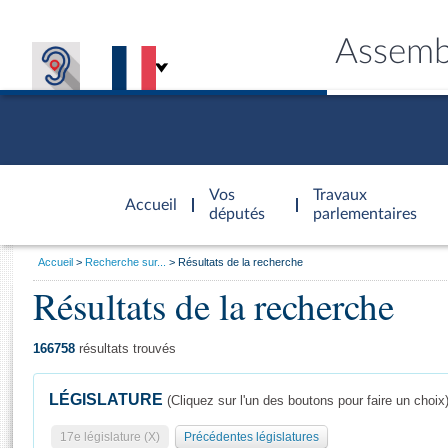
Assemb
Accèder à
la page
Vos
Travaux
Accueil
d'accueil
députés
parlementaires
Vous
Accueil
Recherche sur...
Résultats de la recherche
êtes
Résultats de la recherche
Général
ici
CONNEX
TRAVA
CONNA
DÉC
:
166758
résultats trouvés
LÉGISLATURE
(Cliquez sur l'un des boutons pour faire un choix
17e législature (X)
Précédentes législatures