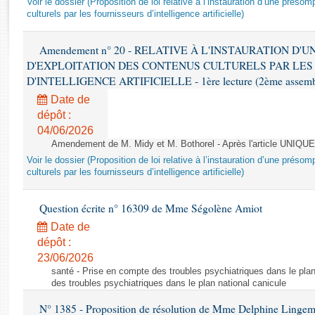
Voir le dossier (Proposition de loi relative à l’instauration d’une présom
Rapports d'enquête
culturels par les fournisseurs d’intelligence artificielle)
Rapports législatifs
Rapports sur l'application des lois
Amendement n° 20 - RELATIVE À L'INSTAURATION D'
Baromètre de l’application des lois
D'EXPLOITATION DES CONTENUS CULTURELS PAR LES
D'INTELLIGENCE ARTIFICIELLE - 1ère lecture (2ème assemblé
Dossiers législatifs
Date de
Budget et sécurité sociale
dépôt :
04/06/2026
Questions écrites et orales
Amendement de M. Midy et M. Bothorel - Après l'article UNIQUE
Comptes rendus des débats
Voir le dossier (Proposition de loi relative à l’instauration d’une présom
culturels par les fournisseurs d’intelligence artificielle)
Question écrite n° 16309 de Mme Ségolène Amiot
Date de
dépôt :
23/06/2026
santé - Prise en compte des troubles psychiatriques dans le plan
des troubles psychiatriques dans le plan national canicule
N° 1385 - Proposition de résolution de Mme Delphine Lingem