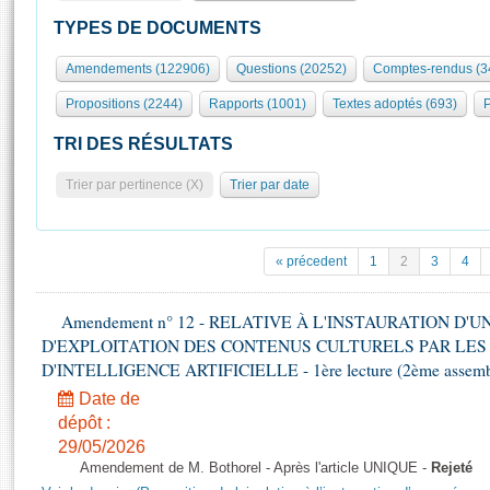
S'id
Présidence
Séance publique
Rôle et pouvoirs de l'Assemblée
Visiter l'Assemblée
TYPES DE DOCUMENTS
Fiches « Connaissance de l’Assemblée »
577 députés
Commissions et autres organes
Visite virtuelle du palais Bourbon
Amendements (122906)
Questions (20252)
Comptes-rendus (3
Organisation de l'Assemblée
Groupes politiques
Europe et International
Assister à une séance
Mot
Propositions (2244)
Rapports (1001)
Textes adoptés (693)
P
Présidence
Conférence des Présidents
Bureau
Collège des Ques
Élections législatives
Contrôle et évaluation
Accès des chercheurs à l’Assemblée
TRI DES RÉSULTATS
Congrès
Les évènements
S'inscrire
Trier par pertinence (X)
Trier par date
Pétitions
Statistiques et chiffres clés
Transparence et déontologie
Vous n'ave
Patrimoine
E
Documents de référence
« précedent
1
2
3
4
La Bibliothèque
( Constitution | Règlement de l'Assemblée ... )
Documents parlementaires
Les archives
Amendement n° 12 - RELATIVE À L'INSTAURATION D'
Projets de loi
Contacts et plan d'accès
D'EXPLOITATION DES CONTENUS CULTURELS PAR LES
Propositions de loi
Histoire
D'INTELLIGENCE ARTIFICIELLE - 1ère lecture (2ème assemblé
Photos libres de droit
Amendements
Juniors
Date de
Textes adoptés
dépôt :
Anciennes législatures
29/05/2026
Liens vers les sites publics
Rapports d'information
Amendement de M. Bothorel - Après l'article UNIQUE -
Rejeté