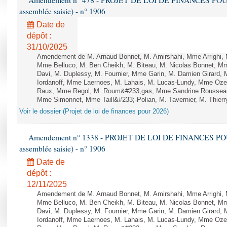
Amendement n° 478 - PROJET DE LOI DE FINANCES POUR 20
assemblée saisie) - n° 1906
Date de
dépôt :
31/10/2025
Amendement de M. Arnaud Bonnet, M. Amirshahi, Mme Arrighi, 
Mme Belluco, M. Ben Cheikh, M. Biteau, M. Nicolas Bonnet, Mm
Davi, M. Duplessy, M. Fournier, Mme Garin, M. Damien Girard,
Iordanoff, Mme Laernoes, M. Lahais, M. Lucas-Lundy, Mme Oz
Raux, Mme Regol, M. Roum&#233;gas, Mme Sandrine Rousseau
Mme Simonnet, Mme Taill&#233;-Polian, M. Tavernier, M. Thierry
Voir le dossier (Projet de loi de finances pour 2026)
Amendement n° 1338 - PROJET DE LOI DE FINANCES POUR 2
assemblée saisie) - n° 1906
Date de
dépôt :
12/11/2025
Amendement de M. Arnaud Bonnet, M. Amirshahi, Mme Arrighi, 
Mme Belluco, M. Ben Cheikh, M. Biteau, M. Nicolas Bonnet, Mm
Davi, M. Duplessy, M. Fournier, Mme Garin, M. Damien Girard,
Iordanoff, Mme Laernoes, M. Lahais, M. Lucas-Lundy, Mme Oz