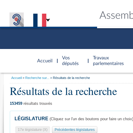
Assemb
Accèder à
la page
Vos
Travaux
Accueil
d'accueil
députés
parlementaires
Vous
Accueil
Recherche sur...
Résultats de la recherche
êtes
Résultats de la recherche
Général
ici
CONNEX
TRAVA
CONNA
DÉC
:
153459
résultats trouvés
LÉGISLATURE
(Cliquez sur l'un des boutons pour faire un choix
17e législature (X)
Précédentes législatures