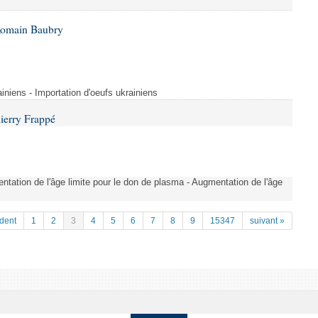
Romain Baubry
ainiens - Importation d'oeufs ukrainiens
ierry Frappé
tation de l'âge limite pour le don de plasma - Augmentation de l'âge
dent
1
2
3
4
5
6
7
8
9
15347
suivant »