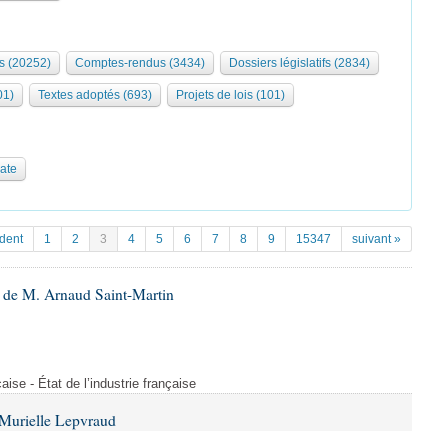
s (20252)
Comptes-rendus (3434)
Dossiers législatifs (2834)
01)
Textes adoptés (693)
Projets de lois (101)
date
dent
1
2
3
4
5
6
7
8
9
15347
suivant »
 de M. Arnaud Saint-Martin
çaise - État de l’industrie française
Murielle Lepvraud