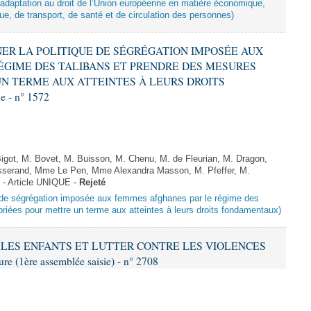
d’adaptation au droit de l’Union européenne en matière économique,
ue, de transport, de santé et de circulation des personnes)
MNER LA POLITIQUE DE SÉGRÉGATION IMPOSÉE AUX
ÉGIME DES TALIBANS ET PRENDRE DES MESURES
N TERME AUX ATTEINTES À LEURS DROITS
 - n° 1572
got, M. Bovet, M. Buisson, M. Chenu, M. de Fleurian, M. Dragon,
serand, Mme Le Pen, Mme Alexandra Masson, M. Pfeffer, M.
- Article UNIQUE -
Rejeté
ue de ségrégation imposée aux femmes afghanes par le régime des
riées pour mettre un terme aux atteintes à leurs droits fondamentaux)
ER LES ENFANTS ET LUTTER CONTRE LES VIOLENCES
 (1ère assemblée saisie) - n° 2708