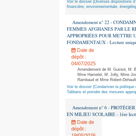
Voir le dossier (Diverses dispositions 
financière, environnementale, énergétiq
Amendement n° 22 - CONDA
FEMMES AFGHANES PAR LE R
APPROPRIÉES POUR METTRE U
FONDAMENTAUX - Lecture unique
Date de
dépôt :
04/07/2025
Amendement de M. Guiniot, M. Bi
Mme Hamelet, M. Jolly, Mme Jos
Rambaud et Mme Robert-Dehault 
Voir le dossier (Condamner la politiq
Talibans et prendre des mesures approp
Amendement n° 6 - PROTÉG
EN MILIEU SCOLAIRE - 1ère lecture
Date de
dépôt :
19/05/2026