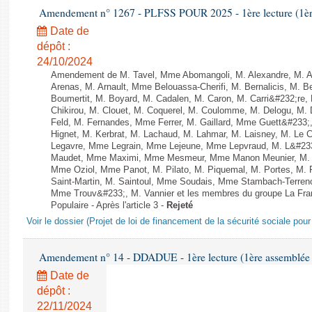
Amendement n° 1267 - PLFSS POUR 2025 - 1ère lecture (1ère 
Date de
dépôt :
24/10/2024
Amendement de M. Tavel, Mme Abomangoli, M. Alexandre, M. 
Arenas, M. Arnault, Mme Belouassa-Cherifi, M. Bernalicis, M. 
Boumertit, M. Boyard, M. Cadalen, M. Caron, M. Carri&#232;re
Chikirou, M. Clouet, M. Coquerel, M. Coulomme, M. Delogu, M
Feld, M. Fernandes, Mme Ferrer, M. Gaillard, Mme Guett&#23
Hignet, M. Kerbrat, M. Lachaud, M. Lahmar, M. Laisney, M. Le 
Legavre, Mme Legrain, Mme Lejeune, Mme Lepvraud, M. L&#233
Maudet, Mme Maximi, Mme Mesmeur, Mme Manon Meunier, M. 
Mme Oziol, Mme Panot, M. Pilato, M. Piquemal, M. Portes, M
Saint-Martin, M. Saintoul, Mme Soudais, Mme Stambach-Terreno
Mme Trouv&#233;, M. Vannier et les membres du groupe La Fra
Populaire - Après l'article 3 -
Rejeté
Voir le dossier (Projet de loi de financement de la sécurité sociale pou
Amendement n° 14 - DDADUE - 1ère lecture (1ère assemblée s
Date de
dépôt :
22/11/2024