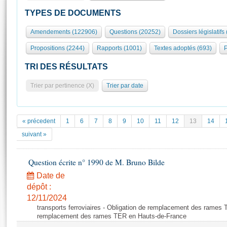
S'id
Présidence
Séance publique
Rôle et pouvoirs de l'Assemblée
Visiter l'Assemblée
TYPES DE DOCUMENTS
Fiches « Connaissance de l’Assemblée »
577 députés
Commissions et autres organes
Visite virtuelle du palais Bourbon
Amendements (122906)
Questions (20252)
Dossiers législatifs
Organisation de l'Assemblée
Groupes politiques
Europe et International
Assister à une séance
Mot
Propositions (2244)
Rapports (1001)
Textes adoptés (693)
P
Présidence
Conférence des Présidents
Bureau
Collège des Ques
Élections législatives
Contrôle et évaluation
Accès des chercheurs à l’Assemblée
TRI DES RÉSULTATS
Congrès
Les évènements
S'inscrire
Trier par pertinence (X)
Trier par date
Pétitions
Statistiques et chiffres clés
Transparence et déontologie
Vous n'ave
Patrimoine
E
Documents de référence
« précedent
1
6
7
8
9
10
11
12
13
14
La Bibliothèque
( Constitution | Règlement de l'Assemblée ... )
Documents parlementaires
suivant »
Les archives
Projets de loi
Contacts et plan d'accès
Question écrite n° 1990 de M. Bruno Bilde
Propositions de loi
Histoire
Photos libres de droit
Amendements
Date de
Juniors
dépôt :
Textes adoptés
Anciennes législatures
12/11/2024
transports ferroviaires - Obligation de remplacement des rames 
Liens vers les sites publics
Rapports d'information
remplacement des rames TER en Hauts-de-France