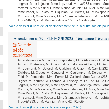
Legrain, Mme Lejeune, Mme Lepvraud, M. L&#233;aument, Mme
Maximi, Mme Mesmeur, Mme Manon Meunier, M. Nilor, Mme N
Mme Panot, M. Pilato, M. Piquemal, M. Portes, M. Prud&apos;h
M. Saintoul, Mme Soudais, Mme Stambach-Terrenoir, M. Tach&
Trouv&#233; et M. Vannier - Article 16 BIS G -
Adopté
Voir le dossier (Projet de loi de financement de la sécurité sociale pou
Amendement n° 79 - PLF POUR 2025 - 1ère lecture (1ère assem
Date de
dépôt :
25/10/2024
Amendement de M. Lachaud, rapporteur, Mme Abomangoli, M. 
Amrani, M. Arenas, M. Arnault, Mme Belouassa-Cherifi, M. Bern
M. Boumertit, M. Boyard, M. Cadalen, M. Caron, M. Carri&#232
Chikirou, M. Clouet, M. Coquerel, M. Coulomme, M. Delogu, M
Feld, M. Fernandes, Mme Ferrer, M. Gaillard, Mme Guett&#23
Hignet, M. Kerbrat, M. Lahmar, M. Laisney, M. Le Coq, M. Le 
Legrain, Mme Lejeune, Mme Lepvraud, M. L&#233;aument, Mme
Maximi, Mme Mesmeur, Mme Manon Meunier, M. Nilor, Mme N
Mme Panot, M. Pilato, M. Piquemal, M. Portes, M. Prud&apos;h
M. Saintoul, Mme Soudais, Mme Stambach-Terrenoir, M. Tach&
Trouv&#233; et M. Vannier - Article 42 -
Rejeté
Voir le dossier (Projet de loi de finances pour 2025)