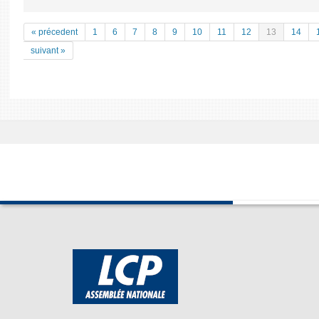
« précedent
1
6
7
8
9
10
11
12
13
14
suivant »