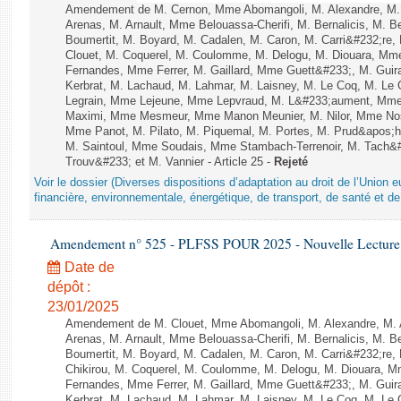
Amendement de M. Cernon, Mme Abomangoli, M. Alexandre, M
Arenas, M. Arnault, Mme Belouassa-Cherifi, M. Bernalicis, M. 
Boumertit, M. Boyard, M. Cadalen, M. Caron, M. Carri&#232;re
Clouet, M. Coquerel, M. Coulomme, M. Delogu, M. Diouara, Mm
Fernandes, Mme Ferrer, M. Gaillard, Mme Guett&#233;, M. Gu
Kerbrat, M. Lachaud, M. Lahmar, M. Laisney, M. Le Coq, M. Le
Legrain, Mme Lejeune, Mme Lepvraud, M. L&#233;aument, Mme
Maximi, Mme Mesmeur, Mme Manon Meunier, M. Nilor, Mme N
Mme Panot, M. Pilato, M. Piquemal, M. Portes, M. Prud&apos;h
M. Saintoul, Mme Soudais, Mme Stambach-Terrenoir, M. Tach&
Trouv&#233; et M. Vannier - Article 25 -
Rejeté
Voir le dossier (Diverses dispositions d’adaptation au droit de l’Unio
financière, environnementale, énergétique, de transport, de santé et de
Amendement n° 525 - PLFSS POUR 2025 - Nouvelle Lecture 
Date de
dépôt :
23/01/2025
Amendement de M. Clouet, Mme Abomangoli, M. Alexandre, M.
Arenas, M. Arnault, Mme Belouassa-Cherifi, M. Bernalicis, M. 
Boumertit, M. Boyard, M. Cadalen, M. Caron, M. Carri&#232;re
Chikirou, M. Coquerel, M. Coulomme, M. Delogu, M. Diouara, 
Fernandes, Mme Ferrer, M. Gaillard, Mme Guett&#233;, M. Gu
Kerbrat, M. Lachaud, M. Lahmar, M. Laisney, M. Le Coq, M. Le