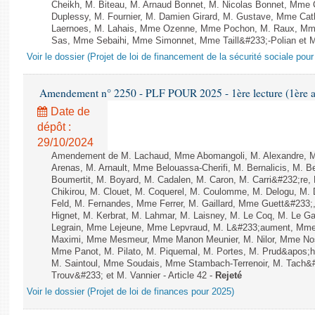
Cheikh, M. Biteau, M. Arnaud Bonnet, M. Nicolas Bonnet, Mme C
Duplessy, M. Fournier, M. Damien Girard, M. Gustave, Mme Cath
Laernoes, M. Lahais, Mme Ozenne, Mme Pochon, M. Raux, Mme 
Sas, Mme Sebaihi, Mme Simonnet, Mme Taill&#233;-Polian et M. 
Voir le dossier (Projet de loi de financement de la sécurité sociale pou
Amendement n° 2250 - PLF POUR 2025 - 1ère lecture (1ère as
Date de
dépôt :
29/10/2024
Amendement de M. Lachaud, Mme Abomangoli, M. Alexandre, 
Arenas, M. Arnault, Mme Belouassa-Cherifi, M. Bernalicis, M. 
Boumertit, M. Boyard, M. Cadalen, M. Caron, M. Carri&#232;re
Chikirou, M. Clouet, M. Coquerel, M. Coulomme, M. Delogu, M
Feld, M. Fernandes, Mme Ferrer, M. Gaillard, Mme Guett&#23
Hignet, M. Kerbrat, M. Lahmar, M. Laisney, M. Le Coq, M. Le 
Legrain, Mme Lejeune, Mme Lepvraud, M. L&#233;aument, Mme
Maximi, Mme Mesmeur, Mme Manon Meunier, M. Nilor, Mme N
Mme Panot, M. Pilato, M. Piquemal, M. Portes, M. Prud&apos;h
M. Saintoul, Mme Soudais, Mme Stambach-Terrenoir, M. Tach&
Trouv&#233; et M. Vannier - Article 42 -
Rejeté
Voir le dossier (Projet de loi de finances pour 2025)