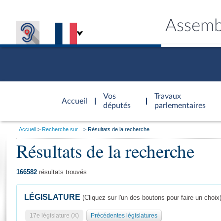
Assemb
Accèder à
la page
Vos
Travaux
Accueil
d'accueil
députés
parlementaires
Vous
Accueil
Recherche sur...
Résultats de la recherche
êtes
Résultats de la recherche
Général
ici
CONNEX
TRAVA
CONNA
DÉC
:
166582
résultats trouvés
LÉGISLATURE
(Cliquez sur l'un des boutons pour faire un choix
17e législature (X)
Précédentes législatures