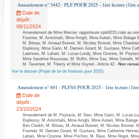
Rapports d'enquête
Amendement n° 3442 - PLF POUR 2025 - 1ère lecture (1ère as
Rapports législatifs
Date de
Rapports sur l'application des lois
dépôt :
Baromètre de l’application des lois
08/11/2024
Amendement de Mme Mercier, rapporteure sp&#233;ciale au nom
Fournier, M. Amirshahi, Mme Arrighi, Mme Autain, Mme Balage 
Dossiers législatifs
M. Biteau, M. Arnaud Bonnet, M. Nicolas Bonnet, Mme Chatelain
Duplessy, Mme Garin, M. Damien Girard, M. Gustave, Mme Cath
Budget et sécurité sociale
Laernoes, M. Lahais, M. Lucas-Lundy, Mme Ozenne, M. Peyta
Questions écrites et orales
Mme Sandrine Rousseau, M. Ruffin, Mme Sas, Mme Sebaihi, Mm
M. Tavernier, M. Thierry et Mme Voynet - Article 42 -
Non rense
Comptes rendus des débats
Voir le dossier (Projet de loi de finances pour 2025)
Amendement n° 601 - PLFSS POUR 2025 - 1ère lecture (1ère a
Date de
dépôt :
23/10/2024
Amendement de M. Peytavie, M. Davi, Mme Garin, M. Lucas-L
Duplessy, M. Amirshahi, Mme Arrighi, Mme Autain, Mme Balage 
Ben Cheikh, M. Biteau, M. Arnaud Bonnet, M. Nicolas Bonnet, 
Fournier, M. Damien Girard, M. Gustave, Mme Catherine Hervieu
Lahais, Mme Ozenne, Mme Pochon, M. Raux, Mme Regol, Mme