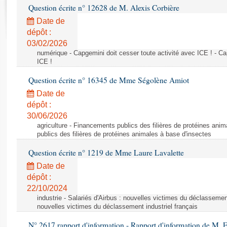
Rapports d'enquête
Question écrite n° 12628 de M. Alexis Corbière
Rapports législatifs
Date de
Rapports sur l'application des lois
dépôt :
Baromètre de l’application des lois
03/02/2026
numérique - Capgemini doit cesser toute activité avec ICE ! - Ca
ICE !
Dossiers législatifs
Question écrite n° 16345 de Mme Ségolène Amiot
Budget et sécurité sociale
Date de
Questions écrites et orales
dépôt :
Comptes rendus des débats
30/06/2026
agriculture - Financements publics des filières de protéines ani
publics des filières de protéines animales à base d'insectes
Question écrite n° 1219 de Mme Laure Lavalette
Date de
dépôt :
22/10/2024
industrie - Salariés d'Airbus : nouvelles victimes du déclassement 
nouvelles victimes du déclassement industriel français
N° 2617 rapport d'information - Rapport d'information de M. 