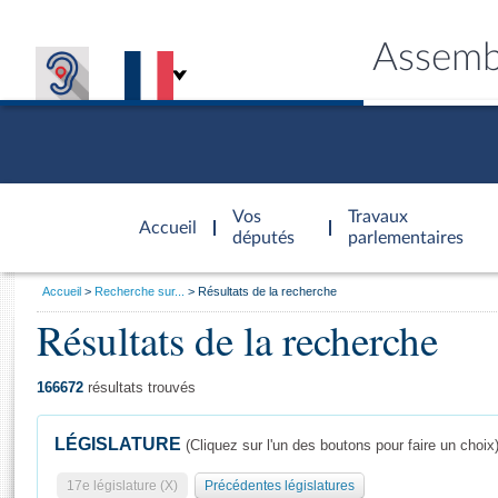
Assemb
Accèder à
la page
Vos
Travaux
Accueil
d'accueil
députés
parlementaires
Vous
Accueil
Recherche sur...
Résultats de la recherche
êtes
Résultats de la recherche
Général
ici
CONNEX
TRAVA
CONNA
DÉC
:
166672
résultats trouvés
LÉGISLATURE
(Cliquez sur l'un des boutons pour faire un choix
17e législature (X)
Précédentes législatures