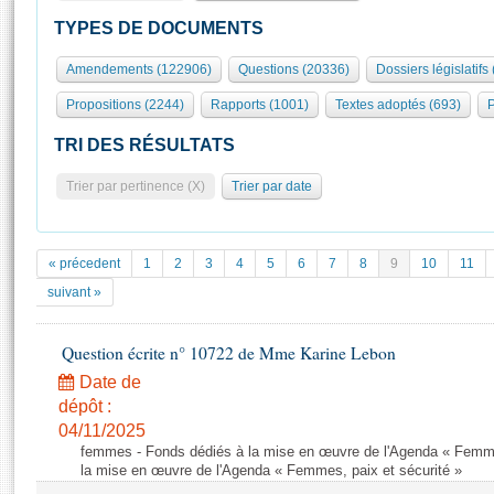
S'id
Présidence
Séance publique
Rôle et pouvoirs de l'Assemblée
Visiter l'Assemblée
TYPES DE DOCUMENTS
Fiches « Connaissance de l’Assemblée »
577 députés
Commissions et autres organes
Visite virtuelle du palais Bourbon
Amendements (122906)
Questions (20336)
Dossiers législatifs
Organisation de l'Assemblée
Groupes politiques
Europe et International
Assister à une séance
Mot
Propositions (2244)
Rapports (1001)
Textes adoptés (693)
P
Présidence
Conférence des Présidents
Bureau
Collège des Ques
Élections législatives
Contrôle et évaluation
Accès des chercheurs à l’Assemblée
TRI DES RÉSULTATS
Congrès
Les évènements
S'inscrire
Trier par pertinence (X)
Trier par date
Pétitions
Statistiques et chiffres clés
Transparence et déontologie
Vous n'ave
Patrimoine
E
Documents de référence
« précedent
1
2
3
4
5
6
7
8
9
10
11
La Bibliothèque
( Constitution | Règlement de l'Assemblée ... )
Documents parlementaires
suivant »
Les archives
Projets de loi
Contacts et plan d'accès
Question écrite n° 10722 de Mme Karine Lebon
Propositions de loi
Histoire
Photos libres de droit
Amendements
Date de
Juniors
dépôt :
Textes adoptés
Anciennes législatures
04/11/2025
femmes - Fonds dédiés à la mise en œuvre de l'Agenda « Femmes
Liens vers les sites publics
Rapports d'information
la mise en œuvre de l'Agenda « Femmes, paix et sécurité »