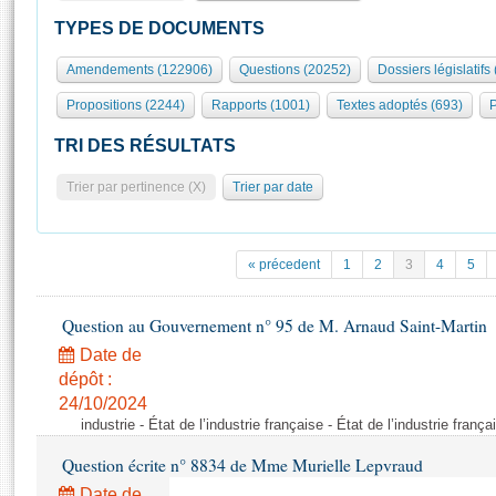
S'id
Présidence
Séance publique
Rôle et pouvoirs de l'Assemblée
Visiter l'Assemblée
TYPES DE DOCUMENTS
Fiches « Connaissance de l’Assemblée »
577 députés
Commissions et autres organes
Visite virtuelle du palais Bourbon
Amendements (122906)
Questions (20252)
Dossiers législatifs
Organisation de l'Assemblée
Groupes politiques
Europe et International
Assister à une séance
Mot
Propositions (2244)
Rapports (1001)
Textes adoptés (693)
P
Présidence
Conférence des Présidents
Bureau
Collège des Ques
Élections législatives
Contrôle et évaluation
Accès des chercheurs à l’Assemblée
TRI DES RÉSULTATS
Congrès
Les évènements
S'inscrire
Trier par pertinence (X)
Trier par date
Pétitions
Statistiques et chiffres clés
Transparence et déontologie
Vous n'ave
Patrimoine
E
Documents de référence
« précedent
1
2
3
4
5
La Bibliothèque
( Constitution | Règlement de l'Assemblée ... )
Documents parlementaires
Les archives
Question au Gouvernement n° 95 de M. Arnaud Saint-Martin
Projets de loi
Contacts et plan d'accès
Date de
Propositions de loi
Histoire
Photos libres de droit
dépôt :
Amendements
Juniors
24/10/2024
Textes adoptés
industrie - État de l’industrie française - État de l’industrie frança
Anciennes législatures
Question écrite n° 8834 de Mme Murielle Lepvraud
Liens vers les sites publics
Rapports d'information
Date de