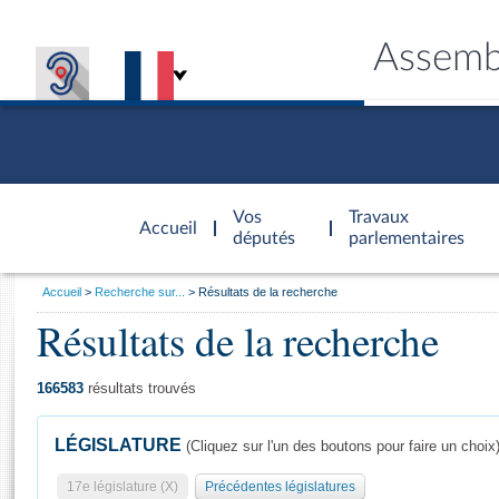
Assemb
Accèder à
la page
Vos
Travaux
Accueil
d'accueil
députés
parlementaires
Vous
Accueil
Recherche sur...
Résultats de la recherche
êtes
Résultats de la recherche
Général
ici
CONNEX
TRAVA
CONNA
DÉC
:
166583
résultats trouvés
LÉGISLATURE
(Cliquez sur l'un des boutons pour faire un choix
17e législature (X)
Précédentes législatures