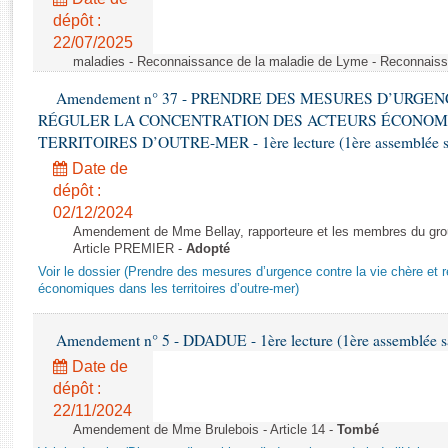
Rapports d'enquête
dépôt :
Rapports législatifs
22/07/2025
Rapports sur l'application des lois
maladies - Reconnaissance de la maladie de Lyme - Reconnais
Baromètre de l’application des lois
Amendement n° 37 - PRENDRE DES MESURES D’URGE
RÉGULER LA CONCENTRATION DES ACTEURS ÉCONOM
Dossiers législatifs
TERRITOIRES D’OUTRE-MER - 1ère lecture (1ère assemblée sai
Budget et sécurité sociale
Date de
Questions écrites et orales
dépôt :
02/12/2024
Comptes rendus des débats
Amendement de Mme Bellay, rapporteure et les membres du grou
Article PREMIER -
Adopté
Voir le dossier (Prendre des mesures d’urgence contre la vie chère et r
économiques dans les territoires d’outre-mer)
Amendement n° 5 - DDADUE - 1ère lecture (1ère assemblée sai
Date de
dépôt :
22/11/2024
Amendement de Mme Brulebois - Article 14 -
Tombé