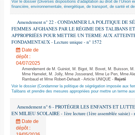
Voir le dossier (Diverses dispositions d’adaptation au droit de l’Unio
financière, environnementale, énergétique, de transport, de santé et de
Amendement n° 22 - CONDAMNER LA POLITIQUE DE 
FEMMES AFGHANES PAR LE RÉGIME DES TALIBANS E
APPROPRIÉES POUR METTRE UN TERME AUX ATTEINTE
FONDAMENTAUX - Lecture unique - n° 1572
Date de
dépôt :
04/07/2025
Amendement de M. Guiniot, M. Bigot, M. Bovet, M. Buisson, M.
Mme Hamelet, M. Jolly, Mme Josserand, Mme Le Pen, Mme Alex
Rambaud et Mme Robert-Dehault - Article UNIQUE -
Rejeté
Voir le dossier (Condamner la politique de ségrégation imposée aux f
Talibans et prendre des mesures appropriées pour mettre un terme aux 
Amendement n° 6 - PROTÉGER LES ENFANTS ET LUT
EN MILIEU SCOLAIRE - 1ère lecture (1ère assemblée saisie) - 
Date de
dépôt :
19/05/2026