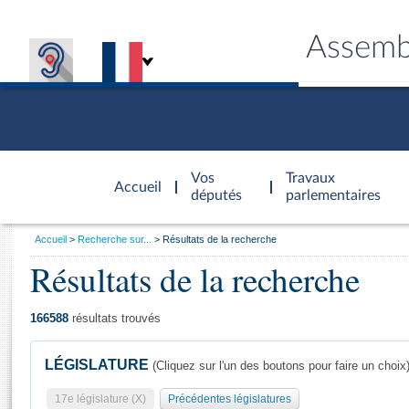
Assemb
Accèder à
la page
Vos
Travaux
Accueil
d'accueil
députés
parlementaires
Vous
Accueil
Recherche sur...
Résultats de la recherche
êtes
Résultats de la recherche
Général
ici
CONNEX
TRAVA
CONNA
DÉC
:
166588
résultats trouvés
LÉGISLATURE
(Cliquez sur l'un des boutons pour faire un choix
17e législature (X)
Précédentes législatures