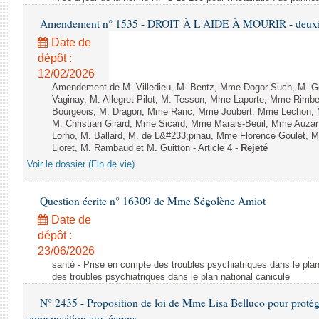
Amendement n° 1535 - DROIT À L'AIDE À MOURIR - deuxièm
Date de
dépôt :
12/02/2026
Amendement de M. Villedieu, M. Bentz, Mme Dogor-Such, M. G
Vaginay, M. Allegret-Pilot, M. Tesson, Mme Laporte, Mme Rimbe
Bourgeois, M. Dragon, Mme Ranc, Mme Joubert, Mme Lechon, M
M. Christian Girard, Mme Sicard, Mme Marais-Beuil, Mme Au
Lorho, M. Ballard, M. de L&#233;pinau, Mme Florence Goulet, 
Lioret, M. Rambaud et M. Guitton - Article 4 -
Rejeté
Voir le dossier (Fin de vie)
Question écrite n° 16309 de Mme Ségolène Amiot
Date de
dépôt :
23/06/2026
santé - Prise en compte des troubles psychiatriques dans le plan
des troubles psychiatriques dans le plan national canicule
N° 2435 - Proposition de loi de Mme Lisa Belluco pour protége
surexposition aux écrans