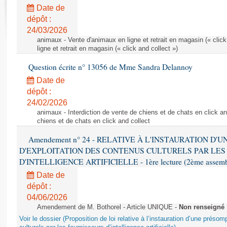
Rapports d'enquête
Date de
Rapports législatifs
dépôt :
Rapports sur l'application des lois
24/03/2026
Baromètre de l’application des lois
animaux - Vente d'animaux en ligne et retrait en magasin (« click
ligne et retrait en magasin (« click and collect »)
Question écrite n° 13056 de Mme Sandra Delannoy
Dossiers législatifs
Date de
Budget et sécurité sociale
dépôt :
Questions écrites et orales
24/02/2026
Comptes rendus des débats
animaux - Interdiction de vente de chiens et de chats en click and
chiens et de chats en click and collect
Amendement n° 24 - RELATIVE À L'INSTAURATION D'
D'EXPLOITATION DES CONTENUS CULTURELS PAR LES
D'INTELLIGENCE ARTIFICIELLE - 1ère lecture (2ème assemblé
Date de
dépôt :
04/06/2026
Amendement de M. Bothorel - Article UNIQUE -
Non renseigné
Voir le dossier (Proposition de loi relative à l’instauration d’une présom