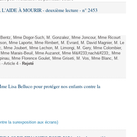
L'AIDE À MOURIR - deuxième lecture - n° 2453
. Bentz, Mme Dogor-Such, M. Gonzalez, Mme Joncour, Mme Ricourt
Tesson, Mme Laporte, Mme Rimbert, M. Evrard, M. David Magnier, M. Le
c, Mme Joubert, Mme Lechon, M. Limongi, M. Gery, Mme Colombier,
rd, Mme Marais-Beuil, Mme Auzanot, Mme M&#233;nach&#233;, Mme
;pinau, Mme Florence Goulet, Mme Griseti, M. Vos, Mme Blanc, M.
- Article 4 -
Rejeté
me Lisa Belluco pour protéger nos enfants contre la
ontre la surexposition aux écrans)