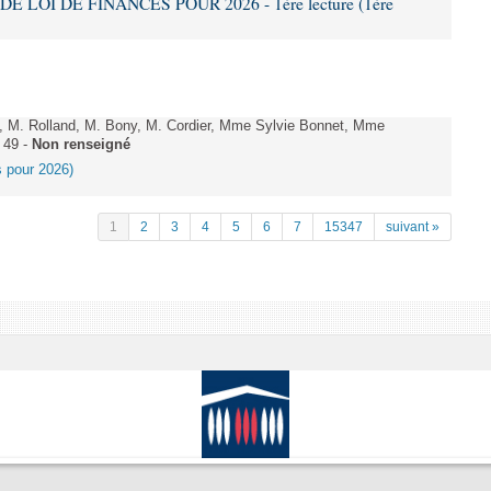
DE LOI DE FINANCES POUR 2026 - 1ère lecture (1ère
 M. Rolland, M. Bony, M. Cordier, Mme Sylvie Bonnet, Mme
 49 -
Non renseigné
es pour 2026)
1
2
3
4
5
6
7
15347
suivant »