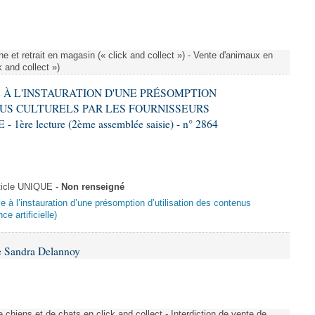
e et retrait en magasin (« click and collect ») - Vente d'animaux en
k and collect »)
VE À L'INSTAURATION D'UNE PRÉSOMPTION
US CULTURELS PAR LES FOURNISSEURS
re lecture (2ème assemblée saisie) - n° 2864
ticle UNIQUE -
Non renseigné
ive à l’instauration d’une présomption d’utilisation des contenus
ce artificielle)
e Sandra Delannoy
 chiens et de chats en click and collect - Interdiction de vente de