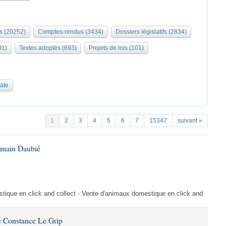
s (20252)
Comptes-rendus (3434)
Dossiers législatifs (2834)
01)
Textes adoptés (693)
Projets de lois (101)
date
1
2
3
4
5
6
7
15347
suivant »
omain Daubié
ique en click and collect - Vente d'animaux domestique en click and
 Constance Le Grip