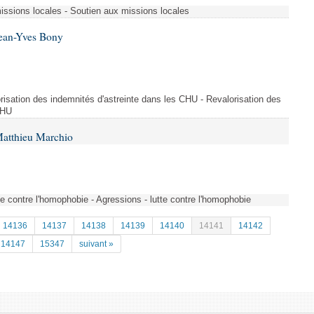
missions locales - Soutien aux missions locales
Jean-Yves Bony
risation des indemnités d'astreinte dans les CHU - Revalorisation des
CHU
Matthieu Marchio
tte contre l'homophobie - Agressions - lutte contre l'homophobie
14136
14137
14138
14139
14140
14141
14142
14147
15347
suivant »