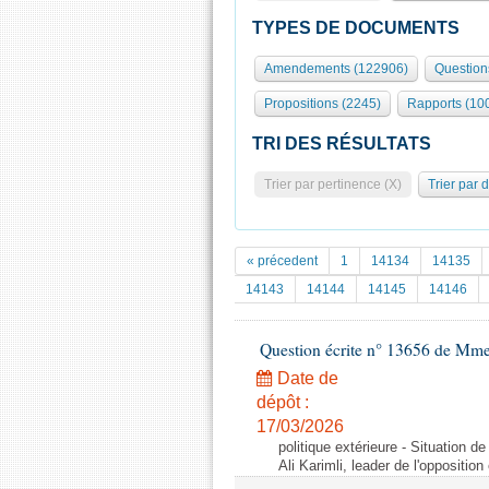
TYPES DE DOCUMENTS
Amendements (122906)
Question
Propositions (2245)
Rapports (10
TRI DES RÉSULTATS
Trier par pertinence (X)
Trier par 
« précedent
1
14134
14135
14143
14144
14145
14146
Question écrite n° 13656 de Mm
Date de
dépôt :
17/03/2026
politique extérieure - Situation de
Ali Karimli, leader de l'oppositio