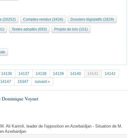
s (20252)
Comptes-rendus (3434)
Dossiers législatifs (2829)
01)
Textes adoptés (693)
Projets de lois (101)
date
14136
14137
14138
14139
14140
14141
14142
14147
15347
suivant »
e Dominique Voynet
 M. Ali Karimli, leader de l'opposition en Azerbaïdjan - Situation de M.
n en Azerbaïdjan