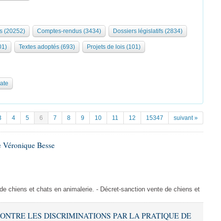
s (20252)
Comptes-rendus (3434)
Dossiers législatifs (2834)
01)
Textes adoptés (693)
Projets de lois (101)
date
3
4
5
6
7
8
9
10
11
12
15347
suivant »
e Véronique Besse
de chiens et chats en animalerie. - Décret-sanction vente de chiens et
 CONTRE LES DISCRIMINATIONS PAR LA PRATIQUE DE