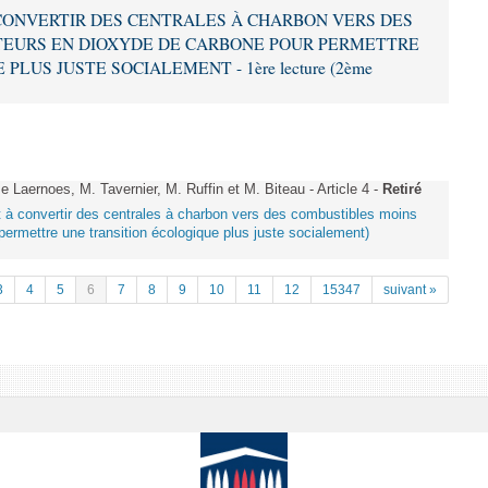
 À CONVERTIR DES CENTRALES À CHARBON VERS DES
EURS EN DIOXYDE DE CARBONE POUR PERMETTRE
LUS JUSTE SOCIALEMENT - 1ère lecture (2ème
aernoes, M. Tavernier, M. Ruffin et M. Biteau - Article 4 -
Retiré
ant à convertir des centrales à charbon vers des combustibles moins
ermettre une transition écologique plus juste socialement)
3
4
5
6
7
8
9
10
11
12
15347
suivant »