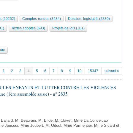
s (20252)
Comptes-rendus (3434)
Dossiers législatifs (2830)
01)
Textes adoptés (693)
Projets de lois (101)
date
1
2
3
4
5
6
7
8
9
10
15347
suivant »
GER LES ENFANTS ET LUTTER CONTRE LES VIOLENCES
 (1ère assemblée saisie) - n° 2835
allard, M. Beaurain, M. Bilde, M. Clavet, Mme Da Conceicao
Mme Joncour, Mme Joubert, M. Odoul, Mme Parmentier, Mme Sicard et