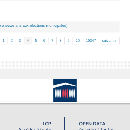
ote à seize ans aux élections municipales)
1
2
3
4
5
6
7
8
9
10
15347
suivant »
LCP
OPEN DATA
Accédez à toute
Accédez à toutes