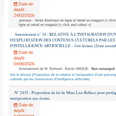
Rapports d'enquête
Date de
Rapports législatifs
dépôt :
Rapports sur l'application des lois
24/03/2026
Baromètre de l’application des lois
animaux - Vente d'animaux en ligne et retrait en magasin (« click
ligne et retrait en magasin (« click and collect »)
Amendement n° 24 - RELATIVE À L'INSTAURATION D'
Dossiers législatifs
D'EXPLOITATION DES CONTENUS CULTURELS PAR LES
Budget et sécurité sociale
D'INTELLIGENCE ARTIFICIELLE - 1ère lecture (2ème assemblé
Questions écrites et orales
Date de
Comptes rendus des débats
dépôt :
04/06/2026
Amendement de M. Bothorel - Article UNIQUE -
Non renseigné
Voir le dossier (Proposition de loi relative à l’instauration d’une présom
culturels par les fournisseurs d’intelligence artificielle)
N° 2435 - Proposition de loi de Mme Lisa Belluco pour protége
surexposition aux écrans
Date de
dépôt :