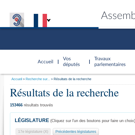
Assemb
Accèder à
la page
Vos
Travaux
Accueil
d'accueil
députés
parlementaires
Vous
Accueil
Recherche sur...
Résultats de la recherche
êtes
Résultats de la recherche
Général
ici
CONNEX
TRAVA
CONNA
DÉC
:
153466
résultats trouvés
LÉGISLATURE
(Cliquez sur l'un des boutons pour faire un choix
17e législature (X)
Précédentes législatures