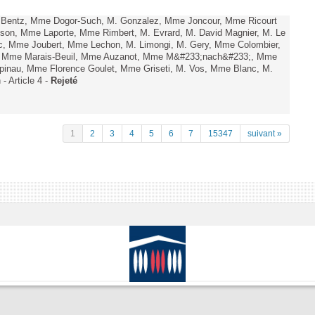
. Bentz, Mme Dogor-Such, M. Gonzalez, Mme Joncour, Mme Ricourt
Tesson, Mme Laporte, Mme Rimbert, M. Evrard, M. David Magnier, M. Le
c, Mme Joubert, Mme Lechon, M. Limongi, M. Gery, Mme Colombier,
rd, Mme Marais-Beuil, Mme Auzanot, Mme M&#233;nach&#233;, Mme
;pinau, Mme Florence Goulet, Mme Griseti, M. Vos, Mme Blanc, M.
- Article 4 -
Rejeté
1
2
3
4
5
6
7
15347
suivant »