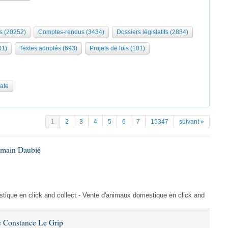
s (20252)
Comptes-rendus (3434)
Dossiers législatifs (2834)
01)
Textes adoptés (693)
Projets de lois (101)
date
1
2
3
4
5
6
7
15347
suivant »
omain Daubié
ique en click and collect - Vente d'animaux domestique en click and
 Constance Le Grip