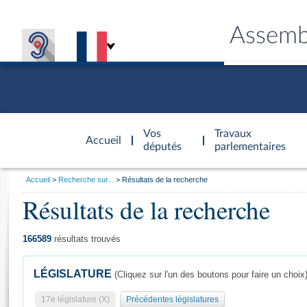
Assemb
Accèder à
la page
Vos
Travaux
Accueil
d'accueil
députés
parlementaires
Vous
Accueil
Recherche sur...
Résultats de la recherche
êtes
Résultats de la recherche
Général
ici
CONNEX
TRAVA
CONNA
DÉC
:
166589
résultats trouvés
LÉGISLATURE
(Cliquez sur l'un des boutons pour faire un choix
17e législature (X)
Précédentes législatures