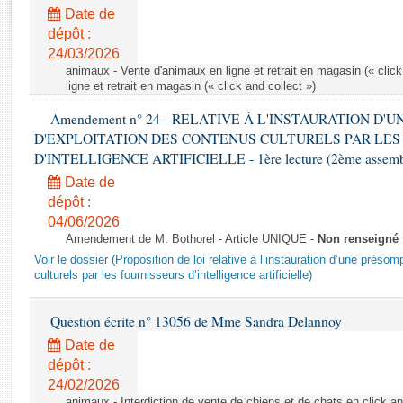
Rapports d'enquête
Date de
Rapports législatifs
dépôt :
Rapports sur l'application des lois
24/03/2026
Baromètre de l’application des lois
animaux - Vente d'animaux en ligne et retrait en magasin (« click
ligne et retrait en magasin (« click and collect »)
Amendement n° 24 - RELATIVE À L'INSTAURATION D'
Dossiers législatifs
D'EXPLOITATION DES CONTENUS CULTURELS PAR LES
Budget et sécurité sociale
D'INTELLIGENCE ARTIFICIELLE - 1ère lecture (2ème assemblé
Questions écrites et orales
Date de
Comptes rendus des débats
dépôt :
04/06/2026
Amendement de M. Bothorel - Article UNIQUE -
Non renseigné
Voir le dossier (Proposition de loi relative à l’instauration d’une présom
culturels par les fournisseurs d’intelligence artificielle)
Question écrite n° 13056 de Mme Sandra Delannoy
Date de
dépôt :
24/02/2026
animaux - Interdiction de vente de chiens et de chats en click and