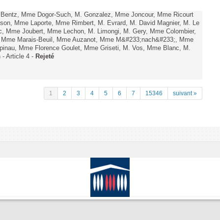
. Bentz, Mme Dogor-Such, M. Gonzalez, Mme Joncour, Mme Ricourt
Tesson, Mme Laporte, Mme Rimbert, M. Evrard, M. David Magnier, M. Le
c, Mme Joubert, Mme Lechon, M. Limongi, M. Gery, Mme Colombier,
rd, Mme Marais-Beuil, Mme Auzanot, Mme M&#233;nach&#233;, Mme
;pinau, Mme Florence Goulet, Mme Griseti, M. Vos, Mme Blanc, M.
- Article 4 -
Rejeté
1
2
3
4
5
6
7
15346
suivant »