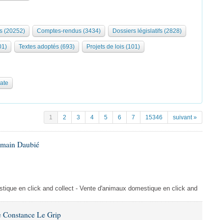
s (20252)
Comptes-rendus (3434)
Dossiers législatifs (2828)
01)
Textes adoptés (693)
Projets de lois (101)
date
1
2
3
4
5
6
7
15346
suivant »
omain Daubié
ique en click and collect - Vente d'animaux domestique en click and
 Constance Le Grip