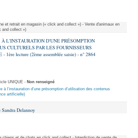
e et retrait en magasin (« click and collect ») - Vente d'animaux en
k and collect »)
VE À L'INSTAURATION D'UNE PRÉSOMPTION
US CULTURELS PAR LES FOURNISSEURS
re lecture (2ème assemblée saisie) - n° 2864
ticle UNIQUE -
Non renseigné
ive à l’instauration d’une présomption d’utilisation des contenus
ce artificielle)
e Sandra Delannoy
 chiens et de chats en click and collect - Interdiction de vente de