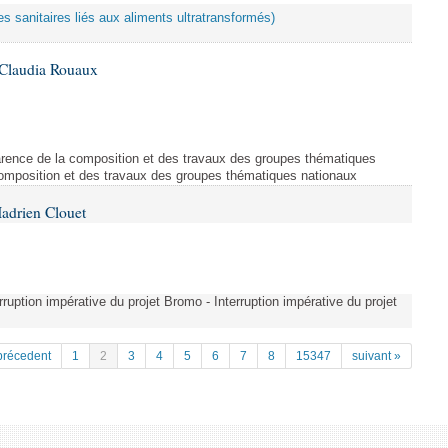
es sanitaires liés aux aliments ultratransformés)
 Claudia Rouaux
arence de la composition et des travaux des groupes thématiques
composition et des travaux des groupes thématiques nationaux
adrien Clouet
erruption impérative du projet Bromo - Interruption impérative du projet
précedent
1
2
3
4
5
6
7
8
15347
suivant »