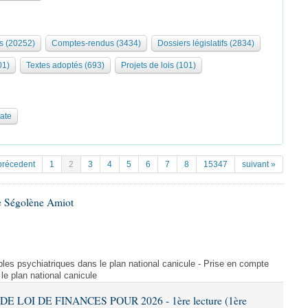
s (20252)
Comptes-rendus (3434)
Dossiers législatifs (2834)
01)
Textes adoptés (693)
Projets de lois (101)
date
précedent
1
2
3
4
5
6
7
8
15347
suivant »
e Ségolène Amiot
les psychiatriques dans le plan national canicule - Prise en compte
le plan national canicule
DE LOI DE FINANCES POUR 2026 - 1ère lecture (1ère