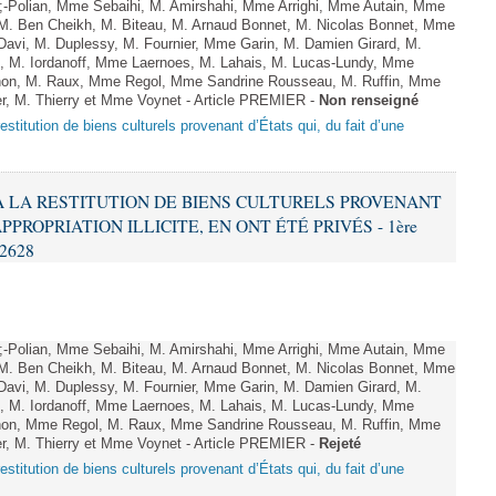
Polian, Mme Sebaihi, M. Amirshahi, Mme Arrighi, Mme Autain, Mme
 M. Ben Cheikh, M. Biteau, M. Arnaud Bonnet, M. Nicolas Bonnet, Mme
 Davi, M. Duplessy, M. Fournier, Mme Garin, M. Damien Girard, M.
, M. Iordanoff, Mme Laernoes, M. Lahais, M. Lucas-Lundy, Mme
on, M. Raux, Mme Regol, Mme Sandrine Rousseau, M. Ruffin, Mme
r, M. Thierry et Mme Voynet - Article PREMIER -
Non renseigné
a restitution de biens culturels provenant d’États qui, du fait d’une
F À LA RESTITUTION DE BIENS CULTURELS PROVENANT
PPROPRIATION ILLICITE, EN ONT ÉTÉ PRIVÉS - 1ère
 2628
Polian, Mme Sebaihi, M. Amirshahi, Mme Arrighi, Mme Autain, Mme
 M. Ben Cheikh, M. Biteau, M. Arnaud Bonnet, M. Nicolas Bonnet, Mme
 Davi, M. Duplessy, M. Fournier, Mme Garin, M. Damien Girard, M.
, M. Iordanoff, Mme Laernoes, M. Lahais, M. Lucas-Lundy, Mme
on, Mme Regol, M. Raux, Mme Sandrine Rousseau, M. Ruffin, Mme
r, M. Thierry et Mme Voynet - Article PREMIER -
Rejeté
a restitution de biens culturels provenant d’États qui, du fait d’une