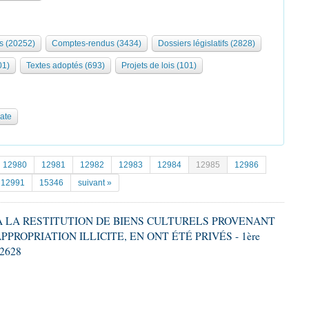
s (20252)
Comptes-rendus (3434)
Dossiers législatifs (2828)
01)
Textes adoptés (693)
Projets de lois (101)
date
12980
12981
12982
12983
12984
12985
12986
12991
15346
suivant »
F À LA RESTITUTION DE BIENS CULTURELS PROVENANT
PPROPRIATION ILLICITE, EN ONT ÉTÉ PRIVÉS - 1ère
 2628