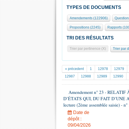
TYPES DE DOCUMENTS
Amendements (122906)
Question
Propositions (2245)
Rapports (10
TRI DES RÉSULTATS
Trier par pertinence (X)
Trier par 
« précedent
1
12978
12979
12987
12988
12989
12990
Amendement n° 23 - RELATI
D’ÉTATS QUI, DU FAIT D’UNE A
lecture (2ème assemblée saisie) - n°
Date de
dépôt :
09/04/2026