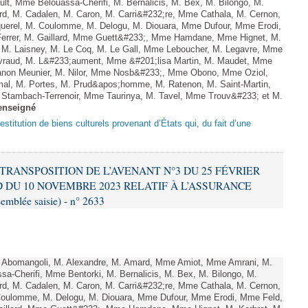
lt, Mme Belouassa-Cherifi, M. Bernalicis, M. Bex, M. Bilongo, M.
d, M. Cadalen, M. Caron, M. Carri&#232;re, Mme Cathala, M. Cernon,
querel, M. Coulomme, M. Delogu, M. Diouara, Mme Dufour, Mme Erodi,
errer, M. Gaillard, Mme Guett&#233;, Mme Hamdane, Mme Hignet, M.
, M. Laisney, M. Le Coq, M. Le Gall, Mme Leboucher, M. Legavre, Mme
vraud, M. L&#233;aument, Mme &#201;lisa Martin, M. Maudet, Mme
on Meunier, M. Nilor, Mme Nosb&#233;, Mme Obono, Mme Oziol,
mal, M. Portes, M. Prud&apos;homme, M. Ratenon, M. Saint-Martin,
Stambach-Terrenoir, Mme Taurinya, M. Tavel, Mme Trouv&#233; et M.
enseigné
a restitution de biens culturels provenant d’États qui, du fait d’une
T TRANSPOSITION DE L’AVENANT N°3 DU 25 FÉVRIER
 DU 10 NOVEMBRE 2023 RELATIF À L’ASSURANCE
mblée saisie) - n° 2633
Abomangoli, M. Alexandre, M. Amard, Mme Amiot, Mme Amrani, M.
sa-Cherifi, Mme Bentorki, M. Bernalicis, M. Bex, M. Bilongo, M.
d, M. Cadalen, M. Caron, M. Carri&#232;re, Mme Cathala, M. Cernon,
Coulomme, M. Delogu, M. Diouara, Mme Dufour, Mme Erodi, Mme Feld,