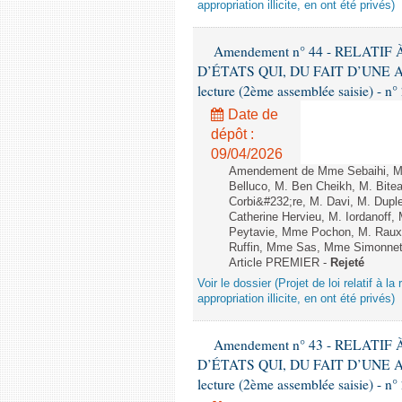
appropriation illicite, en ont été privés)
Amendement n° 44 - RELATI
D’ÉTATS QUI, DU FAIT D’UNE A
lecture (2ème assemblée saisie) - n°
Date de
dépôt :
09/04/2026
Amendement de Mme Sebaihi, Mm
Belluco, M. Ben Cheikh, M. Bite
Corbi&#232;re, M. Davi, M. Dupl
Catherine Hervieu, M. Iordanof
Peytavie, Mme Pochon, M. Rau
Ruffin, Mme Sas, Mme Simonnet, 
Article PREMIER -
Rejeté
Voir le dossier (Projet de loi relatif à l
appropriation illicite, en ont été privés)
Amendement n° 43 - RELATI
D’ÉTATS QUI, DU FAIT D’UNE A
lecture (2ème assemblée saisie) - n°