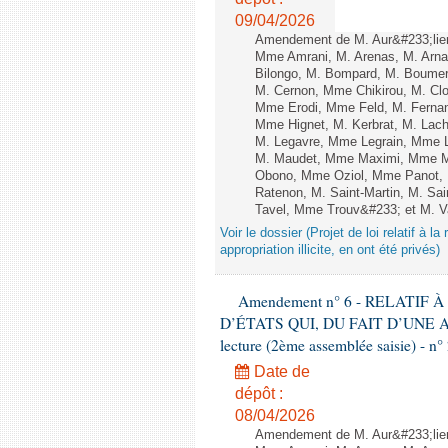
09/04/2026
Amendement de M. Aur&#233;lie
Mme Amrani, M. Arenas, M. Arnau
Bilongo, M. Bompard, M. Boumert
M. Cernon, Mme Chikirou, M. Cl
Mme Erodi, Mme Feld, M. Ferna
Mme Hignet, M. Kerbrat, M. Lach
M. Legavre, Mme Legrain, Mme 
M. Maudet, Mme Maximi, Mme M
Obono, Mme Oziol, Mme Panot, M
Ratenon, M. Saint-Martin, M. S
Tavel, Mme Trouv&#233; et M. Va
Voir le dossier (Projet de loi relatif à l
appropriation illicite, en ont été privés)
Amendement n° 6 - RELATIF
D’ÉTATS QUI, DU FAIT D’UNE A
lecture (2ème assemblée saisie) - n°
Date de
dépôt :
08/04/2026
Amendement de M. Aur&#233;lie