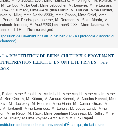
aillard, Mme Guett&#233;, Mme Hamdane, Mme Hignet, M. Kerbrat, M.
 M. Le Coq, M. Le Gall, Mme Leboucher, M. Legavre, Mme Legrain,
 L&#233;aument, Mme &#201;lisa Martin, M. Maudet, Mme Maximi,
er, M. Nilor, Mme Nosb&#233;, Mme Obono, Mme Oziol, Mme
M. Portes, M. Prud&apos;homme, M. Ratenon, M. Saint-Martin, M.
mbach-Terrenoir, M. Aur&#233;lien Tach&#233;, Mme Taurinya, M.
annier - TITRE -
Non renseigné
ransposition de l’avenant n°3 du 25 février 2026 au protocole d’accord du
e chômage)
F À LA RESTITUTION DE BIENS CULTURELS PROVENANT
PPROPRIATION ILLICITE, EN ONT ÉTÉ PRIVÉS - 1ère
 2628
Polian, Mme Sebaihi, M. Amirshahi, Mme Arrighi, Mme Autain, Mme
 M. Ben Cheikh, M. Biteau, M. Arnaud Bonnet, M. Nicolas Bonnet, Mme
 Davi, M. Duplessy, M. Fournier, Mme Garin, M. Damien Girard, M.
, M. Iordanoff, Mme Laernoes, M. Lahais, M. Lucas-Lundy, Mme
on, Mme Regol, M. Raux, Mme Sandrine Rousseau, M. Ruffin, Mme
r, M. Thierry et Mme Voynet - Article PREMIER -
Rejeté
a restitution de biens culturels provenant d’États qui, du fait d’une