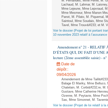
M. Fernandes, Mme Ferrer, M. G
Lachaud, M. Lahmar, M. Laisney,
Mme Lejeune, Mme Lepvraud, M.
Mme Mesmeur, Mme Manon Meuni
Panot, M. Pilato, M. Piquemal, 
Saintoul, Mme Soudais, Mme Sta
Tavel, Mme Trouv&#233; et M. V
Voir le dossier (Projet de loi portant t
10 novembre 2023 relatif à l’assuranc
Amendement n° 21 - RELATI
D’ÉTATS QUI, DU FAIT D’UNE A
lecture (2ème assemblée saisie) - n°
Date de
dépôt :
09/04/2026
Amendement de Mme Taill&#233;-
Balage El Mariky, Mme Belluco,
Chatelain, M. Corbi&#232;re, M.
Gustave, Mme Catherine Hervieu
Ozenne, M. Peytavie, Mme Poch
Sas, Mme Simonnet, M. Tavernie
Voir le dossier (Projet de loi relatif à l