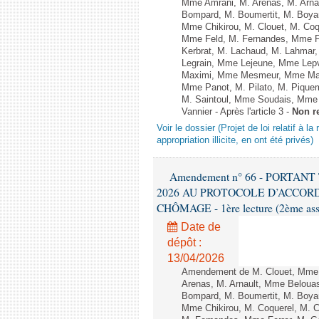
Mme Amrani, M. Arenas, M. Arnau
Bompard, M. Boumertit, M. Boyar
Mme Chikirou, M. Clouet, M. Co
Mme Feld, M. Fernandes, Mme F
Kerbrat, M. Lachaud, M. Lahmar
Legrain, Mme Lejeune, Mme Lep
Maximi, Mme Mesmeur, Mme Man
Mme Panot, M. Pilato, M. Pique
M. Saintoul, Mme Soudais, Mme 
Vannier - Après l'article 3 -
Non r
Voir le dossier (Projet de loi relatif à l
appropriation illicite, en ont été privés)
Amendement n° 66 - PORTAN
2026 AU PROTOCOLE D’ACCORD
CHÔMAGE - 1ère lecture (2ème asse
Date de
dépôt :
13/04/2026
Amendement de M. Clouet, Mme 
Arenas, M. Arnault, Mme Belouas
Bompard, M. Boumertit, M. Boyar
Mme Chikirou, M. Coquerel, M. 