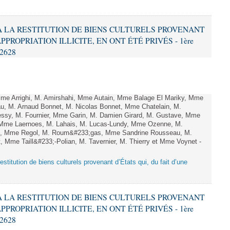
F À LA RESTITUTION DE BIENS CULTURELS PROVENANT
PPROPRIATION ILLICITE, EN ONT ÉTÉ PRIVÉS - 1ère
 2628
e Arrighi, M. Amirshahi, Mme Autain, Mme Balage El Mariky, Mme
au, M. Arnaud Bonnet, M. Nicolas Bonnet, Mme Chatelain, M.
essy, M. Fournier, Mme Garin, M. Damien Girard, M. Gustave, Mme
f, Mme Laernoes, M. Lahais, M. Lucas-Lundy, Mme Ozenne, M.
x, Mme Regol, M. Roum&#233;gas, Mme Sandrine Rousseau, M.
Mme Taill&#233;-Polian, M. Tavernier, M. Thierry et Mme Voynet -
a restitution de biens culturels provenant d’États qui, du fait d’une
F À LA RESTITUTION DE BIENS CULTURELS PROVENANT
PPROPRIATION ILLICITE, EN ONT ÉTÉ PRIVÉS - 1ère
 2628