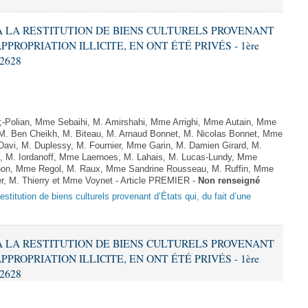
F À LA RESTITUTION DE BIENS CULTURELS PROVENANT
PPROPRIATION ILLICITE, EN ONT ÉTÉ PRIVÉS - 1ère
 2628
Polian, Mme Sebaihi, M. Amirshahi, Mme Arrighi, Mme Autain, Mme
 M. Ben Cheikh, M. Biteau, M. Arnaud Bonnet, M. Nicolas Bonnet, Mme
 Davi, M. Duplessy, M. Fournier, Mme Garin, M. Damien Girard, M.
, M. Iordanoff, Mme Laernoes, M. Lahais, M. Lucas-Lundy, Mme
on, Mme Regol, M. Raux, Mme Sandrine Rousseau, M. Ruffin, Mme
r, M. Thierry et Mme Voynet - Article PREMIER -
Non renseigné
a restitution de biens culturels provenant d’États qui, du fait d’une
F À LA RESTITUTION DE BIENS CULTURELS PROVENANT
PPROPRIATION ILLICITE, EN ONT ÉTÉ PRIVÉS - 1ère
 2628