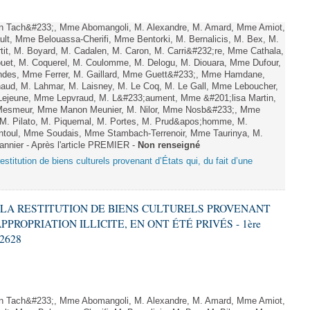
n Tach&#233;, Mme Abomangoli, M. Alexandre, M. Amard, Mme Amiot,
lt, Mme Belouassa-Cherifi, Mme Bentorki, M. Bernalicis, M. Bex, M.
it, M. Boyard, M. Cadalen, M. Caron, M. Carri&#232;re, Mme Cathala,
ouet, M. Coquerel, M. Coulomme, M. Delogu, M. Diouara, Mme Dufour,
ndes, Mme Ferrer, M. Gaillard, Mme Guett&#233;, Mme Hamdane,
aud, M. Lahmar, M. Laisney, M. Le Coq, M. Le Gall, Mme Leboucher,
Lejeune, Mme Lepvraud, M. L&#233;aument, Mme &#201;lisa Martin,
esmeur, Mme Manon Meunier, M. Nilor, Mme Nosb&#233;, Mme
. Pilato, M. Piquemal, M. Portes, M. Prud&apos;homme, M.
aintoul, Mme Soudais, Mme Stambach-Terrenoir, Mme Taurinya, M.
nnier - Après l'article PREMIER -
Non renseigné
a restitution de biens culturels provenant d’États qui, du fait d’une
 À LA RESTITUTION DE BIENS CULTURELS PROVENANT
PPROPRIATION ILLICITE, EN ONT ÉTÉ PRIVÉS - 1ère
 2628
n Tach&#233;, Mme Abomangoli, M. Alexandre, M. Amard, Mme Amiot,