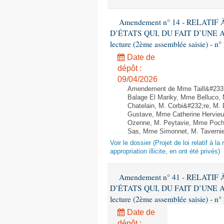
Amendement n° 14 - RELATI
D’ÉTATS QUI, DU FAIT D’UNE A
lecture (2ème assemblée saisie) - n°
Date de
dépôt :
09/04/2026
Amendement de Mme Taill&#233;-
Balage El Mariky, Mme Belluco,
Chatelain, M. Corbi&#232;re, M.
Gustave, Mme Catherine Hervieu
Ozenne, M. Peytavie, Mme Poch
Sas, Mme Simonnet, M. Tavernie
Voir le dossier (Projet de loi relatif à l
appropriation illicite, en ont été privés)
Amendement n° 41 - RELATI
D’ÉTATS QUI, DU FAIT D’UNE A
lecture (2ème assemblée saisie) - n°
Date de
dépôt :