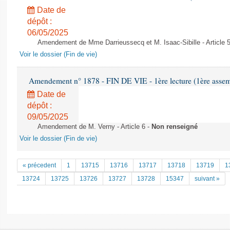
Date de
dépôt :
06/05/2025
Amendement de Mme Darrieussecq et M. Isaac-Sibille - Article 
Voir le dossier (Fin de vie)
Amendement n° 1878 - FIN DE VIE - 1ère lecture (1ère assemb
Date de
dépôt :
09/05/2025
Amendement de M. Verny - Article 6 -
Non renseigné
Voir le dossier (Fin de vie)
« précedent
1
13715
13716
13717
13718
13719
1
13724
13725
13726
13727
13728
15347
suivant »