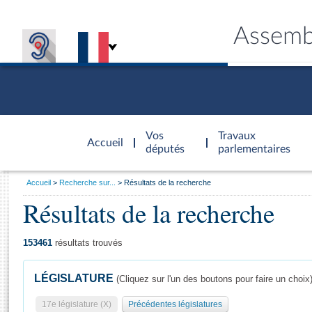
Assemb
Accèder à
la page
Vos
Travaux
Accueil
d'accueil
députés
parlementaires
Vous
Accueil
Recherche sur...
Résultats de la recherche
êtes
Résultats de la recherche
Général
ici
CONNEX
TRAVA
CONNA
DÉC
:
153461
résultats trouvés
LÉGISLATURE
(Cliquez sur l'un des boutons pour faire un choix
17e législature (X)
Précédentes législatures