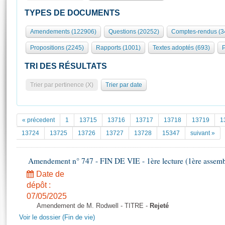
S'id
Présidence
Séance publique
Rôle et pouvoirs de l'Assemblée
Visiter l'Assemblée
TYPES DE DOCUMENTS
Fiches « Connaissance de l’Assemblée »
577 députés
Commissions et autres organes
Visite virtuelle du palais Bourbon
Amendements (122906)
Questions (20252)
Comptes-rendus (3
Organisation de l'Assemblée
Groupes politiques
Europe et International
Assister à une séance
Mot
Propositions (2245)
Rapports (1001)
Textes adoptés (693)
P
Présidence
Conférence des Présidents
Bureau
Collège des Ques
Élections législatives
Contrôle et évaluation
Accès des chercheurs à l’Assemblée
TRI DES RÉSULTATS
Congrès
Les évènements
S'inscrire
Trier par pertinence (X)
Trier par date
Pétitions
Statistiques et chiffres clés
Transparence et déontologie
Vous n'ave
Patrimoine
E
Documents de référence
« précedent
1
13715
13716
13717
13718
13719
1
La Bibliothèque
( Constitution | Règlement de l'Assemblée ... )
Documents parlementaires
13724
13725
13726
13727
13728
15347
suivant »
Les archives
Projets de loi
Contacts et plan d'accès
Amendement n° 747 - FIN DE VIE - 1ère lecture (1ère assembl
Propositions de loi
Histoire
Photos libres de droit
Amendements
Date de
Juniors
dépôt :
Textes adoptés
Anciennes législatures
07/05/2025
Amendement de M. Rodwell - TITRE -
Rejeté
Liens vers les sites publics
Rapports d'information
Voir le dossier (Fin de vie)