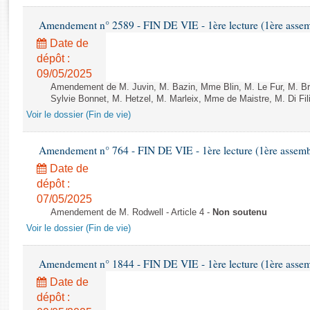
Rapports d'enquête
Rapports législatifs
Amendement n° 2589 - FIN DE VIE - 1ère lecture (1ère assemb
Rapports sur l'application des lois
Date de
Baromètre de l’application des lois
dépôt :
09/05/2025
Amendement de M. Juvin, M. Bazin, Mme Blin, M. Le Fur, M. Bre
Dossiers législatifs
Sylvie Bonnet, M. Hetzel, M. Marleix, Mme de Maistre, M. Di Fil
Budget et sécurité sociale
Voir le dossier (Fin de vie)
Questions écrites et orales
Comptes rendus des débats
Amendement n° 764 - FIN DE VIE - 1ère lecture (1ère assembl
Date de
dépôt :
07/05/2025
Amendement de M. Rodwell - Article 4 -
Non soutenu
Voir le dossier (Fin de vie)
Amendement n° 1844 - FIN DE VIE - 1ère lecture (1ère assemb
Date de
dépôt :