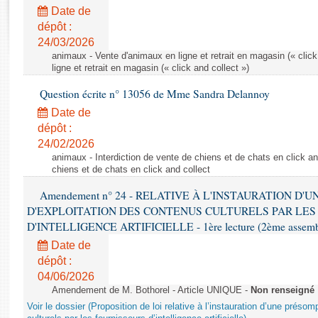
Rapports d'enquête
Date de
Rapports législatifs
dépôt :
Rapports sur l'application des lois
24/03/2026
Baromètre de l’application des lois
animaux - Vente d'animaux en ligne et retrait en magasin (« click
ligne et retrait en magasin (« click and collect »)
Question écrite n° 13056 de Mme Sandra Delannoy
Dossiers législatifs
Date de
Budget et sécurité sociale
dépôt :
Questions écrites et orales
24/02/2026
Comptes rendus des débats
animaux - Interdiction de vente de chiens et de chats en click and
chiens et de chats en click and collect
Amendement n° 24 - RELATIVE À L'INSTAURATION D'
D'EXPLOITATION DES CONTENUS CULTURELS PAR LES
D'INTELLIGENCE ARTIFICIELLE - 1ère lecture (2ème assemblé
Date de
dépôt :
04/06/2026
Amendement de M. Bothorel - Article UNIQUE -
Non renseigné
Voir le dossier (Proposition de loi relative à l’instauration d’une présom