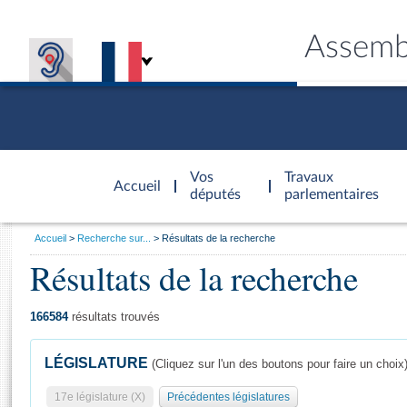
Assemb
Accèder à
la page
Vos
Travaux
Accueil
d'accueil
députés
parlementaires
Vous
Accueil
Recherche sur...
Résultats de la recherche
êtes
Résultats de la recherche
Général
ici
CONNEX
TRAVA
CONNA
DÉC
:
166584
résultats trouvés
LÉGISLATURE
(Cliquez sur l'un des boutons pour faire un choix
17e législature (X)
Précédentes législatures