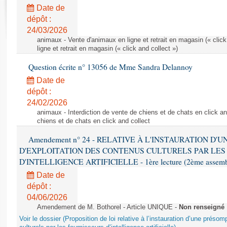
Rapports d'enquête
Date de
Rapports législatifs
dépôt :
Rapports sur l'application des lois
24/03/2026
Baromètre de l’application des lois
animaux - Vente d'animaux en ligne et retrait en magasin (« click
ligne et retrait en magasin (« click and collect »)
Question écrite n° 13056 de Mme Sandra Delannoy
Dossiers législatifs
Date de
Budget et sécurité sociale
dépôt :
Questions écrites et orales
24/02/2026
Comptes rendus des débats
animaux - Interdiction de vente de chiens et de chats en click and
chiens et de chats en click and collect
Amendement n° 24 - RELATIVE À L'INSTAURATION D'
D'EXPLOITATION DES CONTENUS CULTURELS PAR LES
D'INTELLIGENCE ARTIFICIELLE - 1ère lecture (2ème assemblé
Date de
dépôt :
04/06/2026
Amendement de M. Bothorel - Article UNIQUE -
Non renseigné
Voir le dossier (Proposition de loi relative à l’instauration d’une présom