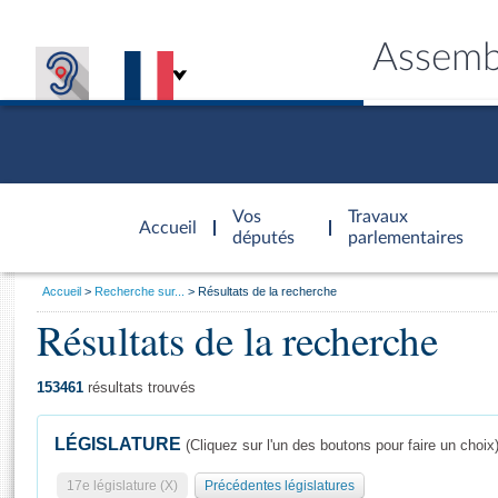
Assemb
Accèder à
la page
Vos
Travaux
Accueil
d'accueil
députés
parlementaires
Vous
Accueil
Recherche sur...
Résultats de la recherche
êtes
Résultats de la recherche
Général
ici
CONNEX
TRAVA
CONNA
DÉC
:
153461
résultats trouvés
LÉGISLATURE
(Cliquez sur l'un des boutons pour faire un choix
17e législature (X)
Précédentes législatures