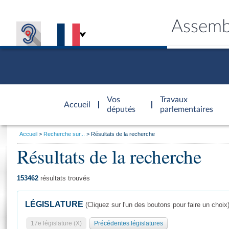
Assemb
Accèder à
la page
Vos
Travaux
Accueil
d'accueil
députés
parlementaires
Vous
Accueil
Recherche sur...
Résultats de la recherche
êtes
Résultats de la recherche
Général
ici
CONNEX
TRAVA
CONNA
DÉC
:
153462
résultats trouvés
LÉGISLATURE
(Cliquez sur l'un des boutons pour faire un choix
17e législature (X)
Précédentes législatures