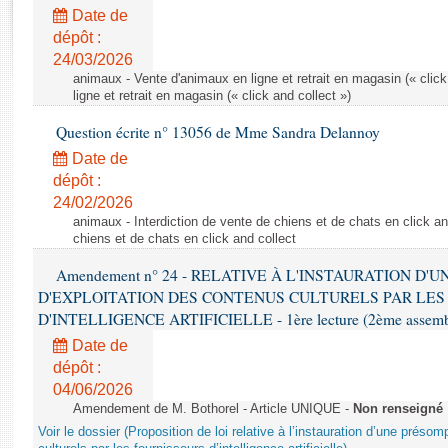
Rapports d'enquête
Date de
Rapports législatifs
dépôt :
Rapports sur l'application des lois
24/03/2026
Baromètre de l’application des lois
animaux - Vente d'animaux en ligne et retrait en magasin (« click
ligne et retrait en magasin (« click and collect »)
Question écrite n° 13056 de Mme Sandra Delannoy
Dossiers législatifs
Date de
Budget et sécurité sociale
dépôt :
Questions écrites et orales
24/02/2026
Comptes rendus des débats
animaux - Interdiction de vente de chiens et de chats en click and
chiens et de chats en click and collect
Amendement n° 24 - RELATIVE À L'INSTAURATION D'
D'EXPLOITATION DES CONTENUS CULTURELS PAR LES
D'INTELLIGENCE ARTIFICIELLE - 1ère lecture (2ème assemblé
Date de
dépôt :
04/06/2026
Amendement de M. Bothorel - Article UNIQUE -
Non renseigné
Voir le dossier (Proposition de loi relative à l’instauration d’une présom