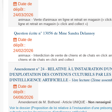
Rapports d'enquête
Date de
Rapports législatifs
dépôt :
Rapports sur l'application des lois
24/03/2026
Baromètre de l’application des lois
animaux - Vente d'animaux en ligne et retrait en magasin (« click
ligne et retrait en magasin (« click and collect »)
Question écrite n° 13056 de Mme Sandra Delannoy
Dossiers législatifs
Date de
Budget et sécurité sociale
dépôt :
Questions écrites et orales
24/02/2026
Comptes rendus des débats
animaux - Interdiction de vente de chiens et de chats en click and
chiens et de chats en click and collect
Amendement n° 24 - RELATIVE À L'INSTAURATION D'
D'EXPLOITATION DES CONTENUS CULTURELS PAR LES
D'INTELLIGENCE ARTIFICIELLE - 1ère lecture (2ème assemblé
Date de
dépôt :
04/06/2026
Amendement de M. Bothorel - Article UNIQUE -
Non renseigné
Voir le dossier (Proposition de loi relative à l’instauration d’une présom