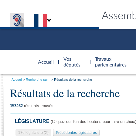
Assemb
Accèder à
la page
Vos
Travaux
Accueil
d'accueil
députés
parlementaires
Vous
Accueil
Recherche sur...
Résultats de la recherche
êtes
Résultats de la recherche
Général
ici
CONNEX
TRAVA
CONNA
DÉC
:
153462
résultats trouvés
LÉGISLATURE
(Cliquez sur l'un des boutons pour faire un choix
17e législature (X)
Précédentes législatures