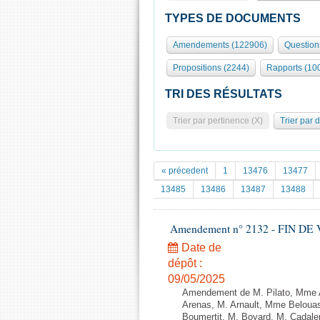
TYPES DE DOCUMENTS
Amendements (122906)
Question
Propositions (2244)
Rapports (10
TRI DES RÉSULTATS
Trier par pertinence (X)
Trier par 
« précedent
1
13476
13477
13485
13486
13487
13488
Amendement n° 2132 - FIN DE VIE 
Date de
dépôt :
09/05/2025
Amendement de M. Pilato, Mme 
Arenas, M. Arnault, Mme Belouas
Boumertit, M. Boyard, M. Cadale