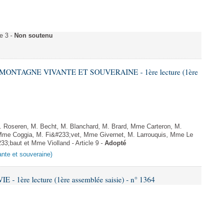
e 3 -
Non soutenu
 MONTAGNE VIVANTE ET SOUVERAINE - 1ère lecture (1ère
Roseren, M. Becht, M. Blanchard, M. Brard, Mme Carteron, M.
me Coggia, M. Fi&#233;vet, Mme Givernet, M. Larrouquis, Mme Le
3;baut et Mme Violland - Article 9 -
Adopté
ante et souveraine)
- 1ère lecture (1ère assemblée saisie) - n° 1364