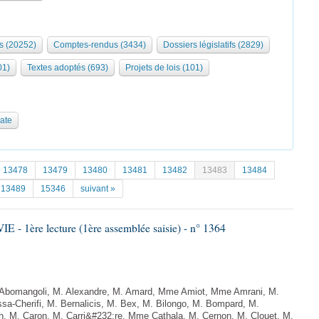
s (20252)
Comptes-rendus (3434)
Dossiers législatifs (2829)
01)
Textes adoptés (693)
Projets de lois (101)
date
13478
13479
13480
13481
13482
13483
13484
13489
15346
suivant »
- 1ère lecture (1ère assemblée saisie) - n° 1364
Abomangoli, M. Alexandre, M. Amard, Mme Amiot, Mme Amrani, M.
sa-Cherifi, M. Bernalicis, M. Bex, M. Bilongo, M. Bompard, M.
n, M. Caron, M. Carri&#232;re, Mme Cathala, M. Cernon, M. Clouet, M.