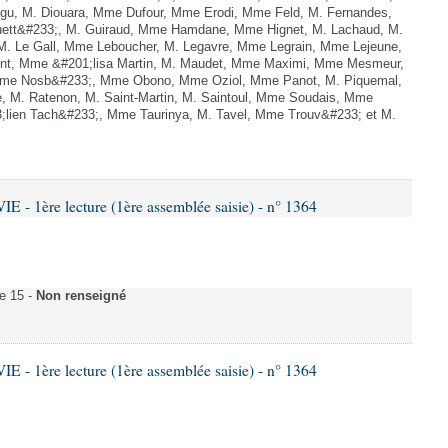
gu, M. Diouara, Mme Dufour, Mme Erodi, Mme Feld, M. Fernandes,
uett&#233;, M. Guiraud, Mme Hamdane, Mme Hignet, M. Lachaud, M.
 M. Le Gall, Mme Leboucher, M. Legavre, Mme Legrain, Mme Lejeune,
t, Mme &#201;lisa Martin, M. Maudet, Mme Maximi, Mme Mesmeur,
Mme Nosb&#233;, Mme Obono, Mme Oziol, Mme Panot, M. Piquemal,
 M. Ratenon, M. Saint-Martin, M. Saintoul, Mme Soudais, Mme
3;lien Tach&#233;, Mme Taurinya, M. Tavel, Mme Trouv&#233; et M.
- 1ère lecture (1ère assemblée saisie) - n° 1364
e 15 -
Non renseigné
- 1ère lecture (1ère assemblée saisie) - n° 1364