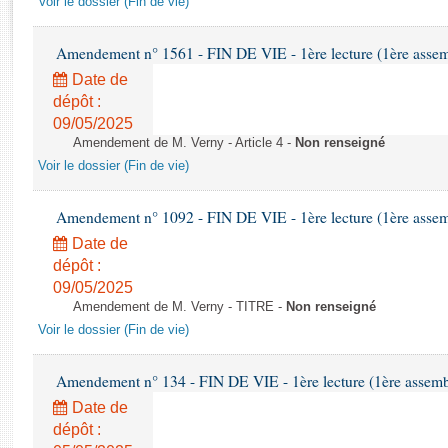
Voir le dossier (Fin de vie)
Rapports d'enquête
Rapports législatifs
Amendement n° 1561 - FIN DE VIE - 1ère lecture (1ère assemb
Rapports sur l'application des lois
Date de
Baromètre de l’application des lois
dépôt :
09/05/2025
Dossiers législatifs
Amendement de M. Verny - Article 4 -
Non renseigné
Budget et sécurité sociale
Voir le dossier (Fin de vie)
Questions écrites et orales
Comptes rendus des débats
Amendement n° 1092 - FIN DE VIE - 1ère lecture (1ère assemb
Date de
dépôt :
09/05/2025
Amendement de M. Verny - TITRE -
Non renseigné
Voir le dossier (Fin de vie)
Amendement n° 134 - FIN DE VIE - 1ère lecture (1ère assembl
Date de
dépôt :