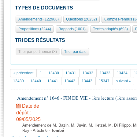
S'id
Présidence
Séance publique
Rôle et pouvoirs de l'Assemblée
Visiter l'Assemblée
TYPES DE DOCUMENTS
Fiches « Connaissance de l’Assemblée »
577 députés
Commissions et autres organes
Visite virtuelle du palais Bourbon
Amendements (122906)
Questions (20252)
Comptes-rendus (3
Organisation de l'Assemblée
Groupes politiques
Europe et International
Assister à une séance
Mot
Propositions (2244)
Rapports (1001)
Textes adoptés (693)
P
Présidence
Conférence des Présidents
Bureau
Collège des Ques
Élections législatives
Contrôle et évaluation
Accès des chercheurs à l’Assemblée
TRI DES RÉSULTATS
Congrès
Les évènements
S'inscrire
Trier par pertinence (X)
Trier par date
Pétitions
Statistiques et chiffres clés
Transparence et déontologie
Vous n'ave
Patrimoine
E
Documents de référence
« précedent
1
13430
13431
13432
13433
13434
1
La Bibliothèque
( Constitution | Règlement de l'Assemblée ... )
Documents parlementaires
13439
13440
13441
13442
13443
15347
suivant »
Les archives
Projets de loi
Contacts et plan d'accès
Amendement n° 1646 - FIN DE VIE - 1ère lecture (1ère assemb
Propositions de loi
Histoire
Photos libres de droit
Amendements
Date de
Juniors
dépôt :
Textes adoptés
Anciennes législatures
09/05/2025
Amendement de M. Bazin, M. Juvin, M. Hetzel, M. Di Filippo, M
Liens vers les sites publics
Rapports d'information
Ray - Article 6 -
Tombé