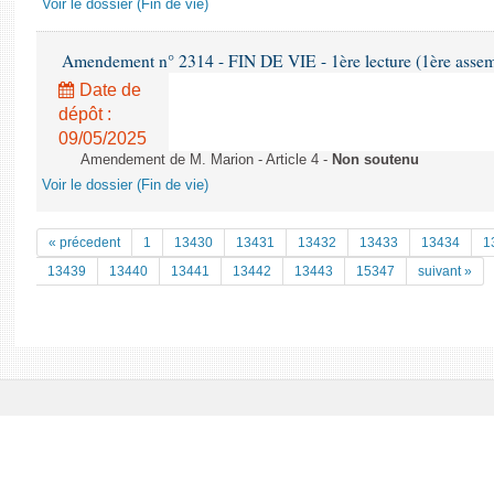
Voir le dossier (Fin de vie)
Amendement n° 2314 - FIN DE VIE - 1ère lecture (1ère assemb
Date de
dépôt :
09/05/2025
Amendement de M. Marion - Article 4 -
Non soutenu
Voir le dossier (Fin de vie)
« précedent
1
13430
13431
13432
13433
13434
1
13439
13440
13441
13442
13443
15347
suivant »