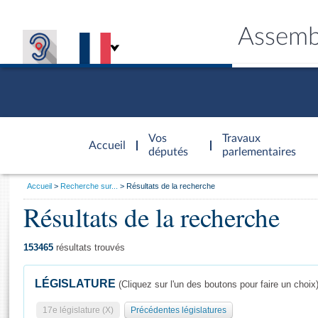
Assemb
Accèder à
la page
Vos
Travaux
Accueil
d'accueil
députés
parlementaires
Vous
Accueil
Recherche sur...
Résultats de la recherche
êtes
Résultats de la recherche
Général
ici
CONNEX
TRAVA
CONNA
DÉC
:
153465
résultats trouvés
LÉGISLATURE
(Cliquez sur l'un des boutons pour faire un choix
17e législature (X)
Précédentes législatures