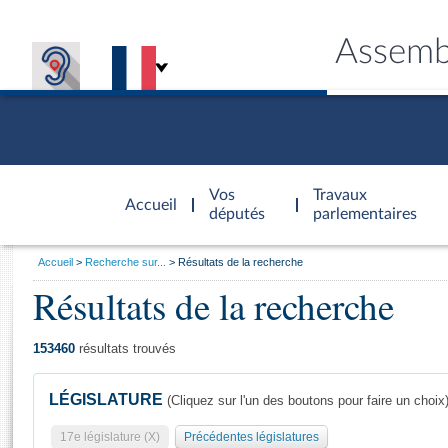
Assemb
Accèder à
la page
Vos
Travaux
Accueil
d'accueil
députés
parlementaires
Vous
Accueil
Recherche sur...
Résultats de la recherche
êtes
Résultats de la recherche
Général
ici
CONNEX
TRAVA
CONNA
DÉC
:
153460
résultats trouvés
LÉGISLATURE
(Cliquez sur l'un des boutons pour faire un choix
17e législature (X)
Précédentes législatures