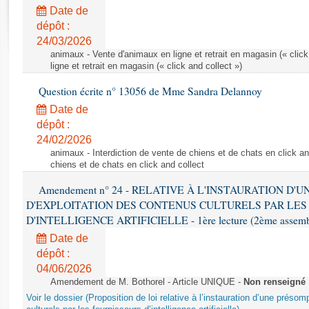
Rapports d'enquête
Date de
Rapports législatifs
dépôt :
Rapports sur l'application des lois
24/03/2026
Baromètre de l’application des lois
animaux - Vente d'animaux en ligne et retrait en magasin (« click
ligne et retrait en magasin (« click and collect »)
Question écrite n° 13056 de Mme Sandra Delannoy
Dossiers législatifs
Date de
Budget et sécurité sociale
dépôt :
Questions écrites et orales
24/02/2026
Comptes rendus des débats
animaux - Interdiction de vente de chiens et de chats en click and
chiens et de chats en click and collect
Amendement n° 24 - RELATIVE À L'INSTAURATION D'
D'EXPLOITATION DES CONTENUS CULTURELS PAR LES
D'INTELLIGENCE ARTIFICIELLE - 1ère lecture (2ème assemblé
Date de
dépôt :
04/06/2026
Amendement de M. Bothorel - Article UNIQUE -
Non renseigné
Voir le dossier (Proposition de loi relative à l’instauration d’une présom