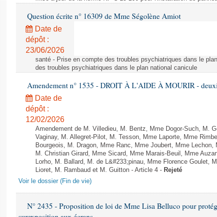
Question écrite n° 16309 de Mme Ségolène Amiot
Date de
dépôt :
23/06/2026
santé - Prise en compte des troubles psychiatriques dans le plan
des troubles psychiatriques dans le plan national canicule
Amendement n° 1535 - DROIT À L'AIDE À MOURIR - deuxièm
Date de
dépôt :
12/02/2026
Amendement de M. Villedieu, M. Bentz, Mme Dogor-Such, M. G
Vaginay, M. Allegret-Pilot, M. Tesson, Mme Laporte, Mme Rimbe
Bourgeois, M. Dragon, Mme Ranc, Mme Joubert, Mme Lechon, M
M. Christian Girard, Mme Sicard, Mme Marais-Beuil, Mme Au
Lorho, M. Ballard, M. de L&#233;pinau, Mme Florence Goulet, 
Lioret, M. Rambaud et M. Guitton - Article 4 -
Rejeté
Voir le dossier (Fin de vie)
N° 2435 - Proposition de loi de Mme Lisa Belluco pour protége
surexposition aux écrans