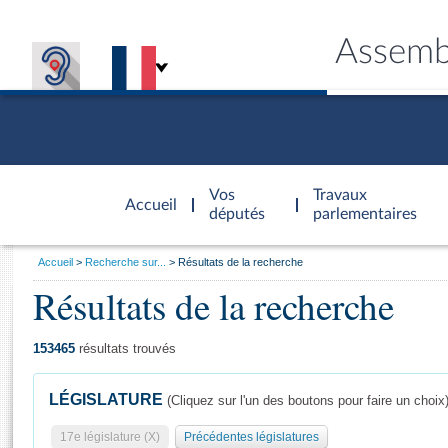
Assemb
Accèder à
la page
Vos
Travaux
Accueil
d'accueil
députés
parlementaires
Vous
Accueil
Recherche sur...
Résultats de la recherche
êtes
Résultats de la recherche
Général
ici
CONNEX
TRAVA
CONNA
DÉC
:
153465
résultats trouvés
LÉGISLATURE
(Cliquez sur l'un des boutons pour faire un choix
17e législature (X)
Précédentes législatures