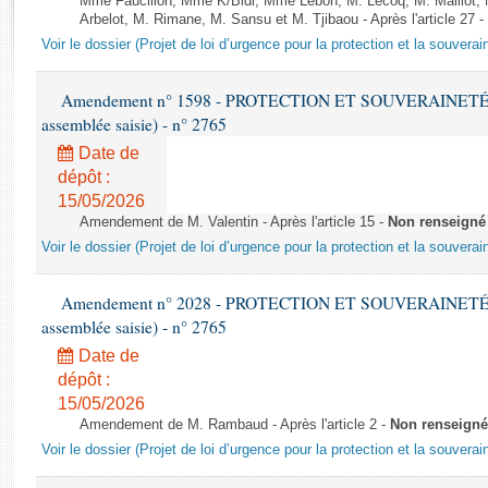
Mme Faucillon, Mme K/Bidi, Mme Lebon, M. Lecoq, M. Maillot,
Rapports d'enquête
Arbelot, M. Rimane, M. Sansu et M. Tjibaou - Après l'article 27 -
Rapports législatifs
Voir le dossier (Projet de loi d’urgence pour la protection et la souverai
Rapports sur l'application des lois
Baromètre de l’application des lois
Amendement n° 1598 - PROTECTION ET SOUVERAINETÉ AG
assemblée saisie) - n° 2765
Dossiers législatifs
Date de
dépôt :
Budget et sécurité sociale
15/05/2026
Questions écrites et orales
Amendement de M. Valentin - Après l'article 15 -
Non renseigné
Comptes rendus des débats
Voir le dossier (Projet de loi d’urgence pour la protection et la souverai
Amendement n° 2028 - PROTECTION ET SOUVERAINETÉ AG
assemblée saisie) - n° 2765
Date de
dépôt :
15/05/2026
Amendement de M. Rambaud - Après l'article 2 -
Non renseigné
Voir le dossier (Projet de loi d’urgence pour la protection et la souverai