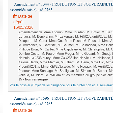
Amendement n° 1344 - PROTECTION ET SOUVERAINETÉ AG
assemblée saisie) - n° 2765
Date de
dépôt :
15/05/2026
Amendement de Mme Thomin, Mme Jourdan, M. Potier, M. Barus
Echaniz, M. Benbrahim, M. Eskenazi, M. F&#233;gn&#233;, M. Le
Delaporte, M. Garot, Mme Got, Mme Rossi, M. Roussel, Mme Al
M. Aviragnet, M. Baptiste, M. Baumel, M. Belhaddad, Mme Bel
Philippe Brun, M. Califer, Mme Capdevielle, M. Christophle, M
Dombre Coste, M. Faure, Mme Froger, Mme Godard, M. Guedj,
Herouin-L&#233;autey, Mme C&#233;line Hervieu, M. Hollande,
Keloua Hachi, Mme Mercier, M. Oberti, M. Pena, Mme Pic, Mme 
Proen&#231;a, Mme R&#233;calde, Mme Rouaux, M. Aur&#233;l
Pasteur, Mme Santiago, M. Saulignac, M. Simion, M. Sother, M
Vallaud, M. Vicot, M. William et les membres du groupe Socialist
15 -
Non renseigné
Voir le dossier (Projet de loi d’urgence pour la protection et la souverai
Amendement n° 1596 - PROTECTION ET SOUVERAINETÉ AG
assemblée saisie) - n° 2765
Date de