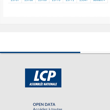
13767
13768
13769
13770
13771
15347
suivant »
OPEN DATA
Accédez à toutes