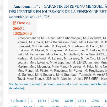
Amendement n° 7 - GARANTIR UN REVENU MENSUEL
DÈS L’ENTRÉE EN JOUISSANCE DE LA PENSION DE RETRAIT
assemblée saisie) - n° 1725
Date de
dépôt :
13/05/2026
Amendement de M. Cernon, Mme Abomangoli, M. Alexandre, M
Arenas, M. Arnault, Mme Belouassa-Cherifi, Mme Bentorki, M. Be
Bompard, M. Boumertit, M. Boyard, M. Cadalen, M. Caron, M. 
Chikirou, M. Clouet, M. Coquerel, M. Coulomme, M. Delogu, M
Feld, M. Fernandes, Mme Ferrer, M. Gaillard, Mme Guett&#23
Kerbrat, M. Lachaud, M. Lahmar, M. Laisney, M. Le Coq, M. Le
Legrain, Mme Lejeune, Mme Lepvraud, M. L&#233;aument, Mme
Maximi, Mme Mesmeur, Mme Manon Meunier, M. Nilor, Mme N
Mme Panot, M. Pilato, M. Piquemal, M. Portes, M. Prud&apos;h
M. Saintoul, Mme Soudais, Mme Stambach-Terrenoir, M. Aur&#2
Tavel, Mme Trouv&#233; et M. Vannier - Article PREMIER -
Non
Voir le dossier (Garantir un revenu mensuel à tout nouveau retraité dès
de retraite)
« précedent
1
13758
13759
13760
13761
13762
1