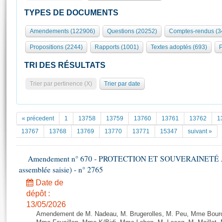
S'id
Présidence
Séance publique
Rôle et pouvoirs de l'Assemblée
Visiter l'Assemblée
TYPES DE DOCUMENTS
Fiches « Connaissance de l’Assemblée »
577 députés
Commissions et autres organes
Visite virtuelle du palais Bourbon
Amendements (122906)
Questions (20252)
Comptes-rendus (3
Organisation de l'Assemblée
Groupes politiques
Europe et International
Assister à une séance
Mot
Propositions (2244)
Rapports (1001)
Textes adoptés (693)
P
Présidence
Conférence des Présidents
Bureau
Collège des Ques
Élections législatives
Contrôle et évaluation
Accès des chercheurs à l’Assemblée
TRI DES RÉSULTATS
Congrès
Les évènements
S'inscrire
Trier par pertinence (X)
Trier par date
Pétitions
Statistiques et chiffres clés
Transparence et déontologie
Vous n'ave
Patrimoine
E
Documents de référence
« précedent
1
13758
13759
13760
13761
13762
1
La Bibliothèque
( Constitution | Règlement de l'Assemblée ... )
Documents parlementaires
13767
13768
13769
13770
13771
15347
suivant »
Les archives
Projets de loi
Contacts et plan d'accès
Amendement n° 670 - PROTECTION ET SOUVERAINETÉ AGR
Propositions de loi
Histoire
assemblée saisie) - n° 2765
Photos libres de droit
Amendements
Juniors
Date de
Textes adoptés
Anciennes législatures
dépôt :
13/05/2026
Liens vers les sites publics
Rapports d'information
Amendement de M. Nadeau, M. Brugerolles, M. Peu, Mme Bouro