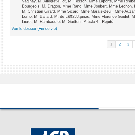
Vaginay, M. Allegret-Pilot, M. Tesson, Mme Laporte, Mme Rimbe
Bourgeois, M. Dragon, Mme Ranc, Mme Joubert, Mme Lechon, M
M. Christian Girard, Mme Sicard, Mme Marais-Beuil, Mme Au
Lorho, M. Ballard, M. de L&#233;pinau, Mme Florence Goulet, 
Lioret, M. Rambaud et M. Guitton - Article 4 -
Rejeté
Voir le dossier (Fin de vie)
1
2
3