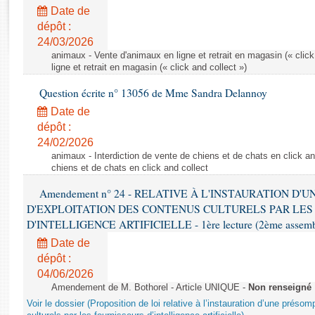
Rapports d'enquête
Date de
Rapports législatifs
dépôt :
Rapports sur l'application des lois
24/03/2026
Baromètre de l’application des lois
animaux - Vente d'animaux en ligne et retrait en magasin (« click
ligne et retrait en magasin (« click and collect »)
Question écrite n° 13056 de Mme Sandra Delannoy
Dossiers législatifs
Date de
Budget et sécurité sociale
dépôt :
Questions écrites et orales
24/02/2026
Comptes rendus des débats
animaux - Interdiction de vente de chiens et de chats en click and
chiens et de chats en click and collect
Amendement n° 24 - RELATIVE À L'INSTAURATION D'
D'EXPLOITATION DES CONTENUS CULTURELS PAR LES
D'INTELLIGENCE ARTIFICIELLE - 1ère lecture (2ème assemblé
Date de
dépôt :
04/06/2026
Amendement de M. Bothorel - Article UNIQUE -
Non renseigné
Voir le dossier (Proposition de loi relative à l’instauration d’une présom