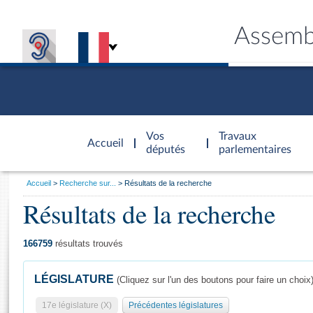
Assemb
Accèder à
la page
Vos
Travaux
Accueil
d'accueil
députés
parlementaires
Vous
Accueil
Recherche sur...
Résultats de la recherche
êtes
Résultats de la recherche
Général
ici
CONNEX
TRAVA
CONNA
DÉC
:
166759
résultats trouvés
LÉGISLATURE
(Cliquez sur l'un des boutons pour faire un choix
17e législature (X)
Précédentes législatures