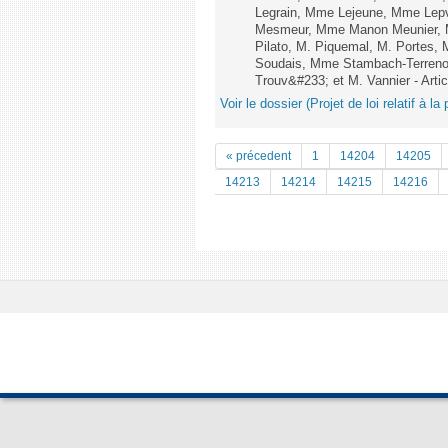
Legrain, Mme Lejeune, Mme Lep
Mesmeur, Mme Manon Meunier, 
Pilato, M. Piquemal, M. Portes,
Soudais, Mme Stambach-Terrenoi
Trouv&#233; et M. Vannier - Artic
Voir le dossier (Projet de loi relatif à l
« précedent
1
14204
14205
14213
14214
14215
14216