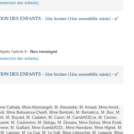
a protection des enfants)
 DES ENFANTS - 1ère lecture (1ère assemblée saisie) - n°
rès l'article 6 -
Non renseigné
a protection des enfants)
 DES ENFANTS - 1ère lecture (1ère assemblée saisie) - n°
e Cathala, Mme Abomangoli, M. Alexandre, M. Amard, Mme Amiot,
lt, Mme Belouassa-Cherifi, Mme Bentorki, M. Bernalicis, M. Bex, M.
it, M. Boyard, M. Cadalen, M. Caron, M. Carri&#232;re, M. Cernon,
querel, M. Coulomme, M. Delogu, M. Diouara, Mme Dufour, Mme Erodi,
errer, M. Gaillard, Mme Guett&#233;, Mme Hamdane, Mme Hignet, M.
, M. Laisney, M. Le Coq, M. Le Gall, Mme Leboucher, M. Legavre, Mme