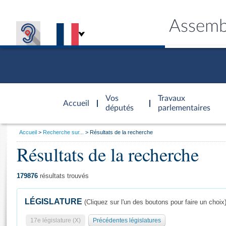
Assemb
Accèder à
la page
Vos
Travaux
Accueil
d'accueil
députés
parlementaires
Vous
Accueil
Recherche sur...
Résultats de la recherche
êtes
Résultats de la recherche
Général
ici
CONNEX
TRAVA
CONNA
DÉC
:
179876
résultats trouvés
LÉGISLATURE
(Cliquez sur l'un des boutons pour faire un choix
17e législature (X)
Précédentes législatures