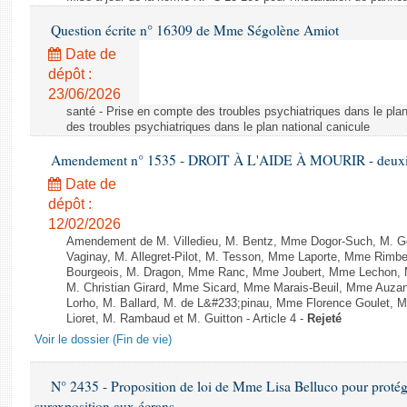
Question écrite n° 16309 de Mme Ségolène Amiot
Date de
dépôt :
23/06/2026
santé - Prise en compte des troubles psychiatriques dans le plan
des troubles psychiatriques dans le plan national canicule
Amendement n° 1535 - DROIT À L'AIDE À MOURIR - deuxièm
Date de
dépôt :
12/02/2026
Amendement de M. Villedieu, M. Bentz, Mme Dogor-Such, M. G
Vaginay, M. Allegret-Pilot, M. Tesson, Mme Laporte, Mme Rimbe
Bourgeois, M. Dragon, Mme Ranc, Mme Joubert, Mme Lechon, M
M. Christian Girard, Mme Sicard, Mme Marais-Beuil, Mme Au
Lorho, M. Ballard, M. de L&#233;pinau, Mme Florence Goulet, 
Lioret, M. Rambaud et M. Guitton - Article 4 -
Rejeté
Voir le dossier (Fin de vie)
N° 2435 - Proposition de loi de Mme Lisa Belluco pour protége
surexposition aux écrans