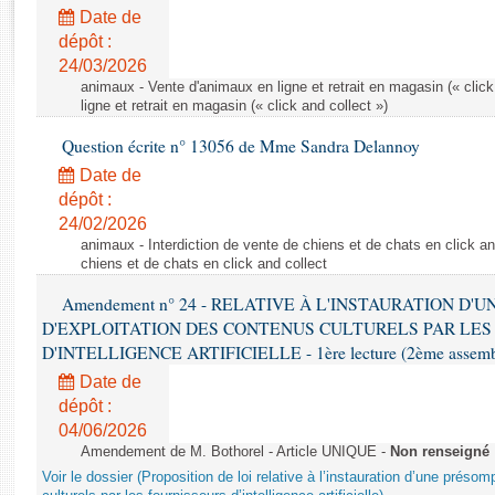
Rapports d'enquête
Date de
Rapports législatifs
dépôt :
Rapports sur l'application des lois
24/03/2026
Baromètre de l’application des lois
animaux - Vente d'animaux en ligne et retrait en magasin (« click
ligne et retrait en magasin (« click and collect »)
Question écrite n° 13056 de Mme Sandra Delannoy
Dossiers législatifs
Date de
Budget et sécurité sociale
dépôt :
Questions écrites et orales
24/02/2026
Comptes rendus des débats
animaux - Interdiction de vente de chiens et de chats en click and
chiens et de chats en click and collect
Amendement n° 24 - RELATIVE À L'INSTAURATION D'
D'EXPLOITATION DES CONTENUS CULTURELS PAR LES
D'INTELLIGENCE ARTIFICIELLE - 1ère lecture (2ème assemblé
Date de
dépôt :
04/06/2026
Amendement de M. Bothorel - Article UNIQUE -
Non renseigné
Voir le dossier (Proposition de loi relative à l’instauration d’une présom