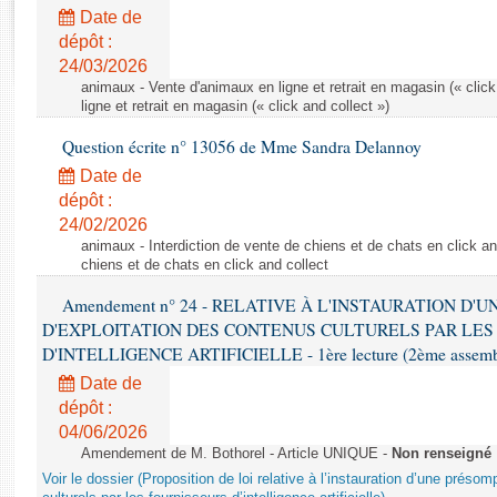
Rapports d'enquête
Date de
Rapports législatifs
dépôt :
Rapports sur l'application des lois
24/03/2026
Baromètre de l’application des lois
animaux - Vente d'animaux en ligne et retrait en magasin (« click
ligne et retrait en magasin (« click and collect »)
Question écrite n° 13056 de Mme Sandra Delannoy
Dossiers législatifs
Date de
Budget et sécurité sociale
dépôt :
Questions écrites et orales
24/02/2026
Comptes rendus des débats
animaux - Interdiction de vente de chiens et de chats en click and
chiens et de chats en click and collect
Amendement n° 24 - RELATIVE À L'INSTAURATION D'
D'EXPLOITATION DES CONTENUS CULTURELS PAR LES
D'INTELLIGENCE ARTIFICIELLE - 1ère lecture (2ème assemblé
Date de
dépôt :
04/06/2026
Amendement de M. Bothorel - Article UNIQUE -
Non renseigné
Voir le dossier (Proposition de loi relative à l’instauration d’une présom