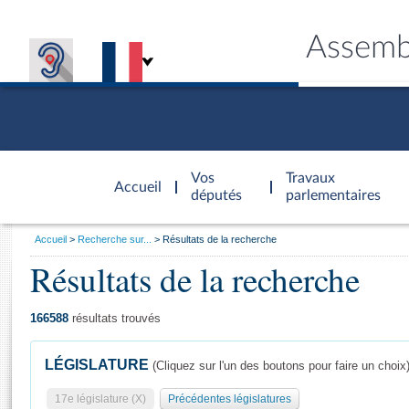
Assemb
Accèder à
la page
Vos
Travaux
Accueil
d'accueil
députés
parlementaires
Vous
Accueil
Recherche sur...
Résultats de la recherche
êtes
Résultats de la recherche
Général
ici
CONNEX
TRAVA
CONNA
DÉC
:
166588
résultats trouvés
LÉGISLATURE
(Cliquez sur l'un des boutons pour faire un choix
17e législature (X)
Précédentes législatures