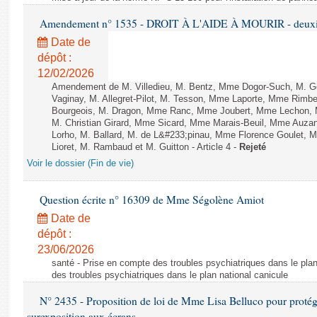
Amendement n° 1535 - DROIT À L'AIDE À MOURIR - deuxièm
Date de
dépôt :
12/02/2026
Amendement de M. Villedieu, M. Bentz, Mme Dogor-Such, M. G
Vaginay, M. Allegret-Pilot, M. Tesson, Mme Laporte, Mme Rimbe
Bourgeois, M. Dragon, Mme Ranc, Mme Joubert, Mme Lechon, M
M. Christian Girard, Mme Sicard, Mme Marais-Beuil, Mme Au
Lorho, M. Ballard, M. de L&#233;pinau, Mme Florence Goulet, 
Lioret, M. Rambaud et M. Guitton - Article 4 -
Rejeté
Voir le dossier (Fin de vie)
Question écrite n° 16309 de Mme Ségolène Amiot
Date de
dépôt :
23/06/2026
santé - Prise en compte des troubles psychiatriques dans le plan
des troubles psychiatriques dans le plan national canicule
N° 2435 - Proposition de loi de Mme Lisa Belluco pour protége
surexposition aux écrans