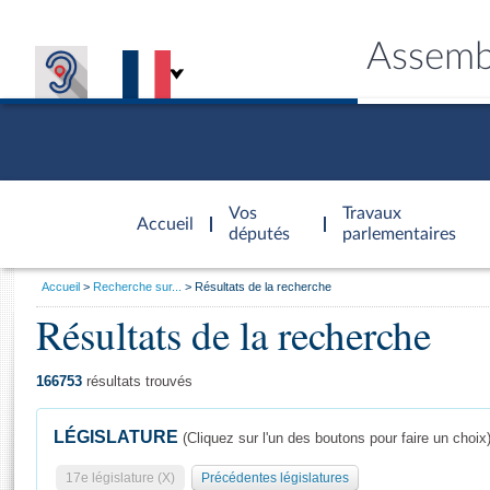
Assemb
Accèder à
la page
Vos
Travaux
Accueil
d'accueil
députés
parlementaires
Vous
Accueil
Recherche sur...
Résultats de la recherche
êtes
Résultats de la recherche
Général
ici
CONNEX
TRAVA
CONNA
DÉC
:
166753
résultats trouvés
LÉGISLATURE
(Cliquez sur l'un des boutons pour faire un choix
17e législature (X)
Précédentes législatures