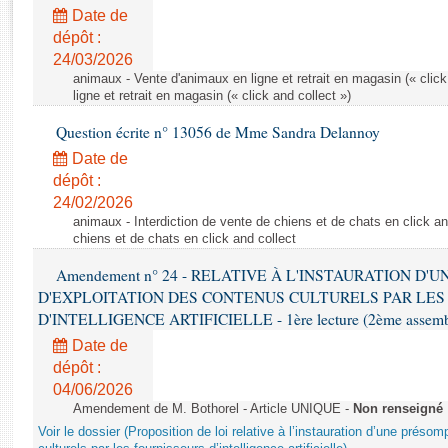
Rapports d'enquête
Date de
Rapports législatifs
dépôt :
Rapports sur l'application des lois
24/03/2026
Baromètre de l’application des lois
animaux - Vente d'animaux en ligne et retrait en magasin (« click
ligne et retrait en magasin (« click and collect »)
Question écrite n° 13056 de Mme Sandra Delannoy
Dossiers législatifs
Date de
Budget et sécurité sociale
dépôt :
Questions écrites et orales
24/02/2026
Comptes rendus des débats
animaux - Interdiction de vente de chiens et de chats en click and
chiens et de chats en click and collect
Amendement n° 24 - RELATIVE À L'INSTAURATION D'
D'EXPLOITATION DES CONTENUS CULTURELS PAR LES
D'INTELLIGENCE ARTIFICIELLE - 1ère lecture (2ème assemblé
Date de
dépôt :
04/06/2026
Amendement de M. Bothorel - Article UNIQUE -
Non renseigné
Voir le dossier (Proposition de loi relative à l’instauration d’une présom