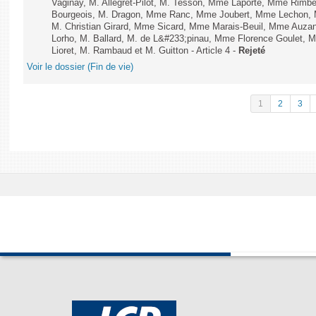
Vaginay, M. Allegret-Pilot, M. Tesson, Mme Laporte, Mme Rimbe
Bourgeois, M. Dragon, Mme Ranc, Mme Joubert, Mme Lechon, M
M. Christian Girard, Mme Sicard, Mme Marais-Beuil, Mme Au
Lorho, M. Ballard, M. de L&#233;pinau, Mme Florence Goulet, 
Lioret, M. Rambaud et M. Guitton - Article 4 -
Rejeté
Voir le dossier (Fin de vie)
1
2
3