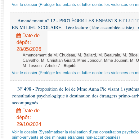
Rapports d'enquête
Voir le dossier (Protéger les enfants et lutter contre les violences en mi
Rapports législatifs
Rapports sur l'application des lois
Amendement n° 12 - PROTÉGER LES ENFANTS ET LU
Baromètre de l’application des lois
EN MILIEU SCOLAIRE - 1ère lecture (1ère assemblée saisie) - 
Date de
dépôt :
Dossiers législatifs
28/05/2026
Budget et sécurité sociale
Amendement de M. Chudeau, M. Ballard, M. Beaurain, M. Bilde
Questions écrites et orales
Carvalho, M. Christian Girard, Mme Joncour, Mme Joubert, M. 
Comptes rendus des débats
M. Tesson - Article 7 -
Rejeté
Voir le dossier (Protéger les enfants et lutter contre les violences en mi
N° 498 - Proposition de loi de Mme Anna Pic visant à systémati
consultation psychologique à destination des étrangers primo-arri
accompagnés
Date de
dépôt :
29/10/2024
Voir le dossier (Systématiser la réalisation d'une consultation psychol
primo-arrivants et des mineurs étrangers non-accompagnés)