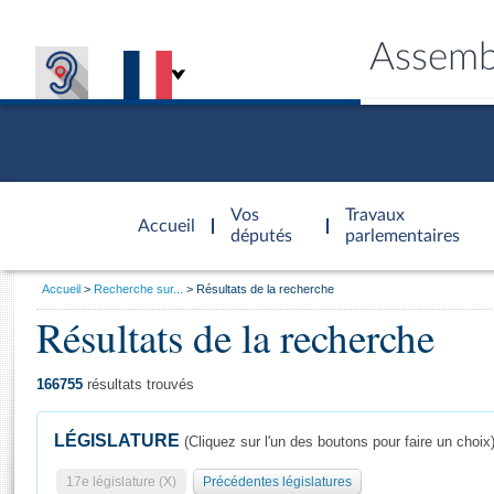
Assemb
Accèder à
la page
Vos
Travaux
Accueil
d'accueil
députés
parlementaires
Vous
Accueil
Recherche sur...
Résultats de la recherche
êtes
Résultats de la recherche
Général
ici
CONNEX
TRAVA
CONNA
DÉC
:
166755
résultats trouvés
LÉGISLATURE
(Cliquez sur l'un des boutons pour faire un choix
17e législature (X)
Précédentes législatures