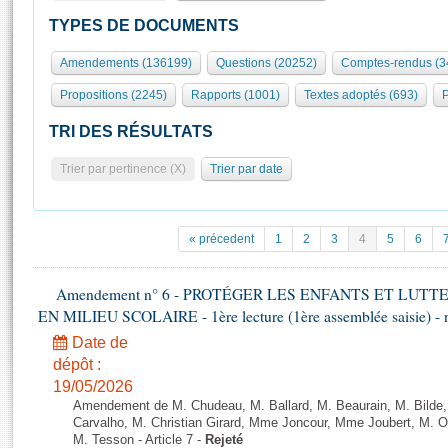
S'id
Présidence
Séance publique
Rôle et pouvoirs de l'Assemblée
Visiter l'Assemblée
TYPES DE DOCUMENTS
Fiches « Connaissance de l’Assemblée »
577 députés
Commissions et autres organes
Visite virtuelle du palais Bourbon
Amendements (136199)
Questions (20252)
Comptes-rendus (3
Organisation de l'Assemblée
Groupes politiques
Europe et International
Assister à une séance
Mot
Propositions (2245)
Rapports (1001)
Textes adoptés (693)
P
Présidence
Conférence des Présidents
Bureau
Collège des Ques
Élections législatives
Contrôle et évaluation
Accès des chercheurs à l’Assemblée
TRI DES RÉSULTATS
Congrès
Les évènements
S'inscrire
Trier par pertinence (X)
Trier par date
Pétitions
Statistiques et chiffres clés
Transparence et déontologie
Vous n'ave
Patrimoine
E
Documents de référence
« précedent
1
2
3
4
5
6
La Bibliothèque
( Constitution | Règlement de l'Assemblée ... )
Documents parlementaires
Les archives
Amendement n° 6 - PROTÉGER LES ENFANTS ET LUT
Projets de loi
Contacts et plan d'accès
EN MILIEU SCOLAIRE - 1ère lecture (1ère assemblée saisie) - 
Propositions de loi
Histoire
Photos libres de droit
Date de
Amendements
Juniors
dépôt :
Textes adoptés
19/05/2026
Anciennes législatures
Amendement de M. Chudeau, M. Ballard, M. Beaurain, M. Bilde
Liens vers les sites publics
Carvalho, M. Christian Girard, Mme Joncour, Mme Joubert, M. 
Rapports d'information
M. Tesson - Article 7 -
Rejeté