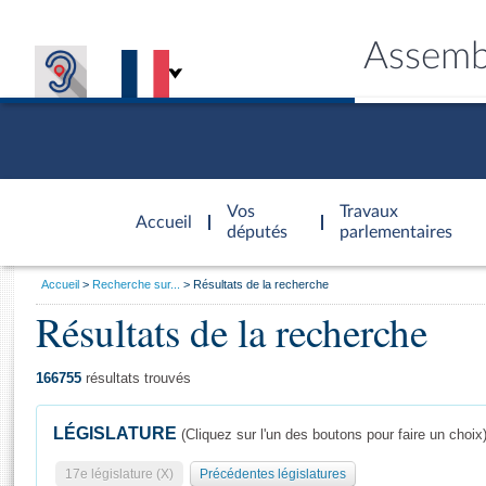
Assemb
Accèder à
la page
Vos
Travaux
Accueil
d'accueil
députés
parlementaires
Vous
Accueil
Recherche sur...
Résultats de la recherche
êtes
Résultats de la recherche
Général
ici
CONNEX
TRAVA
CONNA
DÉC
:
166755
résultats trouvés
LÉGISLATURE
(Cliquez sur l'un des boutons pour faire un choix
17e législature (X)
Précédentes législatures