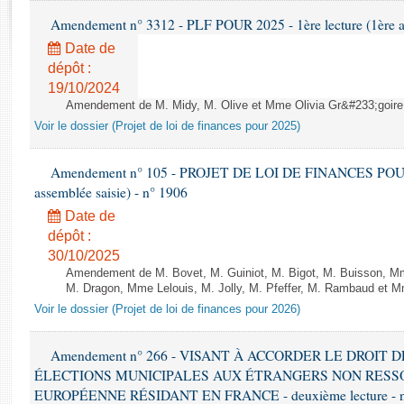
Rapports d'enquête
Amendement n° 3312 - PLF POUR 2025 - 1ère lecture (1ère as
Rapports législatifs
Date de
Rapports sur l'application des lois
dépôt :
Baromètre de l’application des lois
19/10/2024
Amendement de M. Midy, M. Olive et Mme Olivia Gr&#233;goire - 
Dossiers législatifs
Voir le dossier (Projet de loi de finances pour 2025)
Budget et sécurité sociale
Questions écrites et orales
Amendement n° 105 - PROJET DE LOI DE FINANCES POUR 20
assemblée saisie) - n° 1906
Comptes rendus des débats
Date de
dépôt :
30/10/2025
Amendement de M. Bovet, M. Guiniot, M. Bigot, M. Buisson, Mm
M. Dragon, Mme Lelouis, M. Jolly, M. Pfeffer, M. Rambaud et Mm
Voir le dossier (Projet de loi de finances pour 2026)
Amendement n° 266 - VISANT À ACCORDER LE DROIT D
ÉLECTIONS MUNICIPALES AUX ÉTRANGERS NON RESSO
EUROPÉENNE RÉSIDANT EN FRANCE - deuxième lecture - n