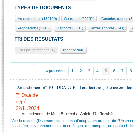
S'id
Présidence
Séance publique
Rôle et pouvoirs de l'Assemblée
Visiter l'Assemblée
TYPES DE DOCUMENTS
Fiches « Connaissance de l’Assemblée »
577 députés
Commissions et autres organes
Visite virtuelle du palais Bourbon
Amendements (136199)
Questions (20252)
Comptes-rendus (3
Organisation de l'Assemblée
Groupes politiques
Europe et International
Assister à une séance
Mot
Propositions (2245)
Rapports (1001)
Textes adoptés (693)
P
Présidence
Conférence des Présidents
Bureau
Collège des Ques
Élections législatives
Contrôle et évaluation
Accès des chercheurs à l’Assemblée
TRI DES RÉSULTATS
Congrès
Les évènements
S'inscrire
Trier par pertinence (X)
Trier par date
Pétitions
Statistiques et chiffres clés
Transparence et déontologie
Vous n'ave
Patrimoine
E
Documents de référence
« précedent
1
2
3
4
5
6
7
8
La Bibliothèque
( Constitution | Règlement de l'Assemblée ... )
Documents parlementaires
Les archives
Amendement n° 10 - DDADUE - 1ère lecture (1ère assemblée s
Projets de loi
Contacts et plan d'accès
Date de
Propositions de loi
Histoire
Photos libres de droit
dépôt :
Amendements
Juniors
22/11/2024
Textes adoptés
Amendement de Mme Brulebois - Article 17 -
Tombé
Anciennes législatures
Voir le dossier (Diverses dispositions d’adaptation au droit de l’Unio
Liens vers les sites publics
financière, environnementale, énergétique, de transport, de santé et de
Rapports d'information