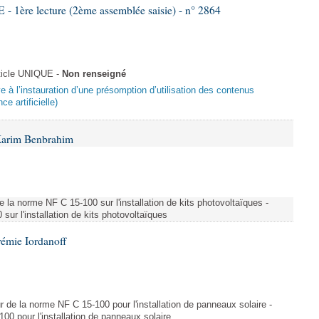
re lecture (2ème assemblée saisie) - n° 2864
ticle UNIQUE -
Non renseigné
ive à l’instauration d’une présomption d’utilisation des contenus
ce artificielle)
Karim Benbrahim
e la norme NF C 15-100 sur l'installation de kits photovoltaïques -
ur l'installation de kits photovoltaïques
rémie Iordanoff
ur de la norme NF C 15-100 pour l'installation de panneaux solaire -
00 pour l'installation de panneaux solaire