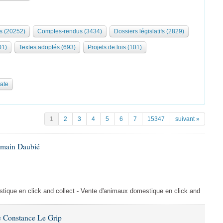
s (20252)
Comptes-rendus (3434)
Dossiers législatifs (2829)
01)
Textes adoptés (693)
Projets de lois (101)
date
1
2
3
4
5
6
7
15347
suivant »
omain Daubié
ique en click and collect - Vente d'animaux domestique en click and
 Constance Le Grip