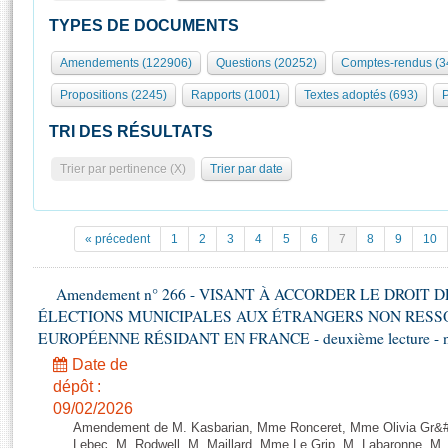
S'id
Présidence
Séance publique
Rôle et pouvoirs de l'Assemblée
Visiter l'Assemblée
TYPES DE DOCUMENTS
Fiches « Connaissance de l’Assemblée »
577 députés
Commissions et autres organes
Visite virtuelle du palais Bourbon
Amendements (122906)
Questions (20252)
Comptes-rendus (3
Organisation de l'Assemblée
Groupes politiques
Europe et International
Assister à une séance
Mot
Propositions (2245)
Rapports (1001)
Textes adoptés (693)
P
Présidence
Conférence des Présidents
Bureau
Collège des Ques
Élections législatives
Contrôle et évaluation
Accès des chercheurs à l’Assemblée
TRI DES RÉSULTATS
Congrès
Les évènements
S'inscrire
Trier par pertinence (X)
Trier par date
Pétitions
Statistiques et chiffres clés
Transparence et déontologie
Vous n'ave
Patrimoine
E
Documents de référence
« précedent
1
2
3
4
5
6
7
8
9
10
La Bibliothèque
( Constitution | Règlement de l'Assemblée ... )
Documents parlementaires
Les archives
Amendement n° 266 - VISANT À ACCORDER LE DROIT D
Projets de loi
Contacts et plan d'accès
ÉLECTIONS MUNICIPALES AUX ÉTRANGERS NON RESSO
Propositions de loi
Histoire
EUROPÉENNE RÉSIDANT EN FRANCE - deuxième lecture - n
Photos libres de droit
Amendements
Juniors
Date de
Textes adoptés
dépôt :
Anciennes législatures
09/02/2026
Liens vers les sites publics
Rapports d'information
Amendement de M. Kasbarian, Mme Ronceret, Mme Olivia Gr&#2
Lebec, M. Rodwell, M. Maillard, Mme Le Grip, M. Labaronne, 