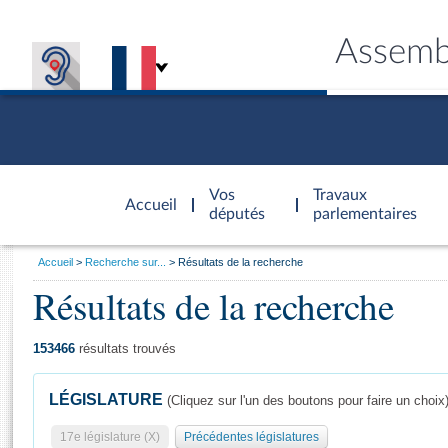
Assemb
Accèder à
la page
Vos
Travaux
Accueil
d'accueil
députés
parlementaires
Vous
Accueil
Recherche sur...
Résultats de la recherche
êtes
Résultats de la recherche
Général
ici
CONNEX
TRAVA
CONNA
DÉC
:
153466
résultats trouvés
LÉGISLATURE
(Cliquez sur l'un des boutons pour faire un choix
17e législature (X)
Précédentes législatures