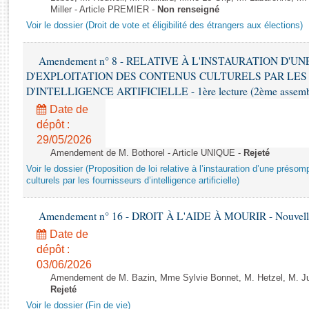
Rapports d'enquête
Miller - Article PREMIER -
Non renseigné
Rapports législatifs
Voir le dossier (Droit de vote et éligibilité des étrangers aux élections)
Rapports sur l'application des lois
Baromètre de l’application des lois
Amendement n° 8 - RELATIVE À L'INSTAURATION D'
D'EXPLOITATION DES CONTENUS CULTURELS PAR LES
D'INTELLIGENCE ARTIFICIELLE - 1ère lecture (2ème assemblé
Dossiers législatifs
Date de
Budget et sécurité sociale
dépôt :
Questions écrites et orales
29/05/2026
Comptes rendus des débats
Amendement de M. Bothorel - Article UNIQUE -
Rejeté
Voir le dossier (Proposition de loi relative à l’instauration d’une présom
culturels par les fournisseurs d’intelligence artificielle)
Amendement n° 16 - DROIT À L'AIDE À MOURIR - Nouvelle 
Date de
dépôt :
03/06/2026
Amendement de M. Bazin, Mme Sylvie Bonnet, M. Hetzel, M. Juvi
Rejeté
Voir le dossier (Fin de vie)