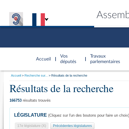
Assemb
Accèder à
la page
Vos
Travaux
Accueil
d'accueil
députés
parlementaires
Vous
Accueil
Recherche sur...
Résultats de la recherche
êtes
Résultats de la recherche
Général
ici
CONNEX
TRAVA
CONNA
DÉC
:
166753
résultats trouvés
LÉGISLATURE
(Cliquez sur l'un des boutons pour faire un choix
17e législature (X)
Précédentes législatures