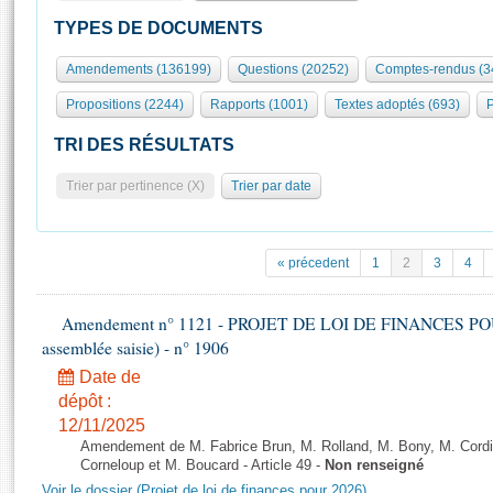
S'id
Présidence
Séance publique
Rôle et pouvoirs de l'Assemblée
Visiter l'Assemblée
TYPES DE DOCUMENTS
Fiches « Connaissance de l’Assemblée »
577 députés
Commissions et autres organes
Visite virtuelle du palais Bourbon
Amendements (136199)
Questions (20252)
Comptes-rendus (3
Organisation de l'Assemblée
Groupes politiques
Europe et International
Assister à une séance
Mot
Propositions (2244)
Rapports (1001)
Textes adoptés (693)
P
Présidence
Conférence des Présidents
Bureau
Collège des Ques
Élections législatives
Contrôle et évaluation
Accès des chercheurs à l’Assemblée
TRI DES RÉSULTATS
Congrès
Les évènements
S'inscrire
Trier par pertinence (X)
Trier par date
Pétitions
Statistiques et chiffres clés
Transparence et déontologie
Vous n'ave
Patrimoine
E
Documents de référence
« précedent
1
2
3
4
La Bibliothèque
( Constitution | Règlement de l'Assemblée ... )
Documents parlementaires
Les archives
Amendement n° 1121 - PROJET DE LOI DE FINANCES POUR 2
Projets de loi
Contacts et plan d'accès
assemblée saisie) - n° 1906
Propositions de loi
Histoire
Photos libres de droit
Date de
Amendements
Juniors
dépôt :
Textes adoptés
12/11/2025
Anciennes législatures
Amendement de M. Fabrice Brun, M. Rolland, M. Bony, M. Cord
Liens vers les sites publics
Corneloup et M. Boucard - Article 49 -
Non renseigné
Rapports d'information
Voir le dossier (Projet de loi de finances pour 2026)