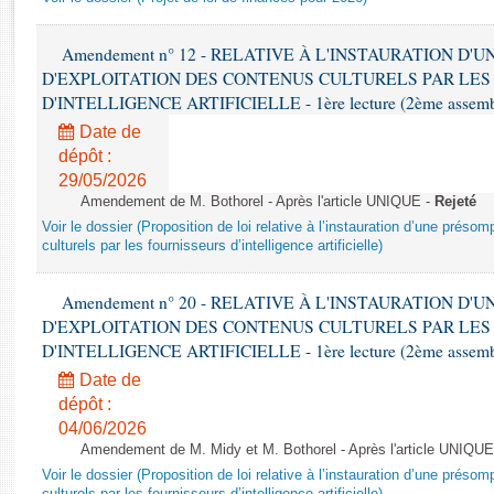
Rapports d'enquête
Rapports législatifs
Amendement n° 12 - RELATIVE À L'INSTAURATION D'
Rapports sur l'application des lois
D'EXPLOITATION DES CONTENUS CULTURELS PAR LES
Baromètre de l’application des lois
D'INTELLIGENCE ARTIFICIELLE - 1ère lecture (2ème assemblé
Date de
Dossiers législatifs
dépôt :
Budget et sécurité sociale
29/05/2026
Amendement de M. Bothorel - Après l'article UNIQUE -
Rejeté
Questions écrites et orales
Voir le dossier (Proposition de loi relative à l’instauration d’une présom
Comptes rendus des débats
culturels par les fournisseurs d’intelligence artificielle)
Amendement n° 20 - RELATIVE À L'INSTAURATION D'
D'EXPLOITATION DES CONTENUS CULTURELS PAR LES
D'INTELLIGENCE ARTIFICIELLE - 1ère lecture (2ème assemblé
Date de
dépôt :
04/06/2026
Amendement de M. Midy et M. Bothorel - Après l'article UNIQUE
Voir le dossier (Proposition de loi relative à l’instauration d’une présom