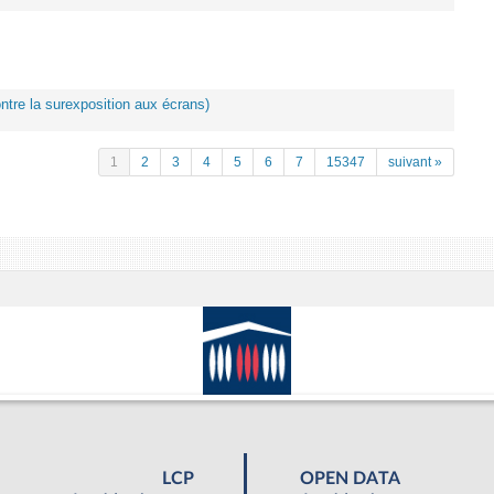
ontre la surexposition aux écrans)
1
2
3
4
5
6
7
15347
suivant »
LCP
OPEN DATA