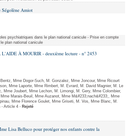
e Ségolène Amiot
les psychiatriques dans le plan national canicule - Prise en compte
le plan national canicule
L'AIDE À MOURIR - deuxième lecture - n° 2453
. Bentz, Mme Dogor-Such, M. Gonzalez, Mme Joncour, Mme Ricourt
Tesson, Mme Laporte, Mme Rimbert, M. Evrard, M. David Magnier, M. Le
c, Mme Joubert, Mme Lechon, M. Limongi, M. Gery, Mme Colombier,
rd, Mme Marais-Beuil, Mme Auzanot, Mme M&#233;nach&#233;, Mme
;pinau, Mme Florence Goulet, Mme Griseti, M. Vos, Mme Blanc, M.
- Article 4 -
Rejeté
me Lisa Belluco pour protéger nos enfants contre la