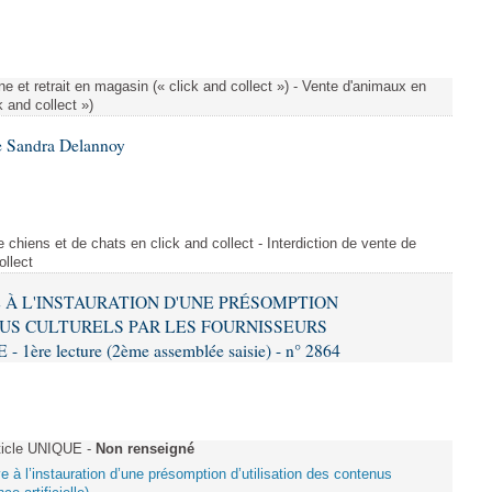
e et retrait en magasin (« click and collect ») - Vente d'animaux en
k and collect »)
e Sandra Delannoy
 chiens et de chats en click and collect - Interdiction de vente de
ollect
VE À L'INSTAURATION D'UNE PRÉSOMPTION
US CULTURELS PAR LES FOURNISSEURS
re lecture (2ème assemblée saisie) - n° 2864
ticle UNIQUE -
Non renseigné
ive à l’instauration d’une présomption d’utilisation des contenus