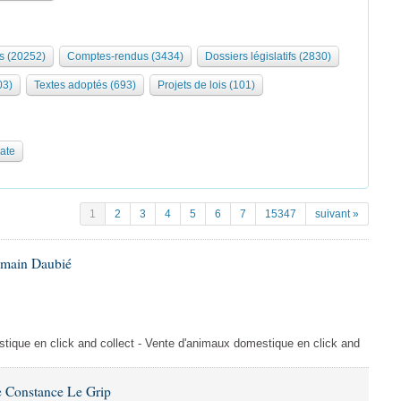
s (20252)
Comptes-rendus (3434)
Dossiers législatifs (2830)
03)
Textes adoptés (693)
Projets de lois (101)
date
1
2
3
4
5
6
7
15347
suivant »
omain Daubié
ique en click and collect - Vente d'animaux domestique en click and
 Constance Le Grip