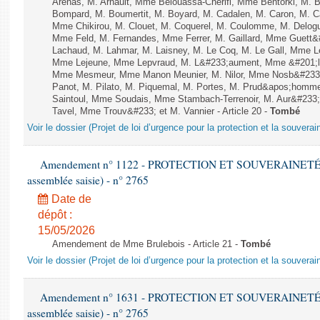
Arenas, M. Arnault, Mme Belouassa-Cherifi, Mme Bentorki, M. Be
Bompard, M. Boumertit, M. Boyard, M. Cadalen, M. Caron, M. C
Mme Chikirou, M. Clouet, M. Coquerel, M. Coulomme, M. Delog
Mme Feld, M. Fernandes, Mme Ferrer, M. Gaillard, Mme Guett
Lachaud, M. Lahmar, M. Laisney, M. Le Coq, M. Le Gall, Mme L
Mme Lejeune, Mme Lepvraud, M. L&#233;aument, Mme &#201;li
Mme Mesmeur, Mme Manon Meunier, M. Nilor, Mme Nosb&#23
Panot, M. Pilato, M. Piquemal, M. Portes, M. Prud&apos;homme
Saintoul, Mme Soudais, Mme Stambach-Terrenoir, M. Aur&#233;
Tavel, Mme Trouv&#233; et M. Vannier - Article 20 -
Tombé
Voir le dossier (Projet de loi d’urgence pour la protection et la souverai
Amendement n° 1122 - PROTECTION ET SOUVERAINETÉ AG
assemblée saisie) - n° 2765
Date de
dépôt :
15/05/2026
Amendement de Mme Brulebois - Article 21 -
Tombé
Voir le dossier (Projet de loi d’urgence pour la protection et la souverai
Amendement n° 1631 - PROTECTION ET SOUVERAINETÉ AG
assemblée saisie) - n° 2765