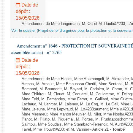
Date de
dépôt :
15/05/2026
Amendement de Mme Lingemann, M. Ott et M. Daubi&#233; - Art
Voir le dossier (Projet de loi d’urgence pour la protection et la souverai
Amendement n° 1646 - PROTECTION ET SOUVERAINETÉ AG
assemblée saisie) - n° 2765
Date de
dépôt :
15/05/2026
Amendement de Mme Hignet, Mme Abomangoli, M. Alexandre, 
Arenas, M. Arnault, Mme Belouassa-Cherifi, Mme Bentorki, M. Be
Bompard, M. Boumertit, M. Boyard, M. Cadalen, M. Caron, M. C
Mme Chikirou, M. Clouet, M. Coquerel, M. Coulomme, M. Delog
Mme Feld, M. Fernandes, Mme Ferrer, M. Gaillard, Mme Guett
Lachaud, M. Lahmar, M. Laisney, M. Le Coq, M. Le Gall, Mme L
Mme Lejeune, Mme Lepvraud, M. L&#233;aument, Mme &#201;li
Mme Mesmeur, Mme Manon Meunier, M. Nilor, Mme Nosb&#23
Panot, M. Pilato, M. Piquemal, M. Portes, M. Prud&apos;homme
Saintoul, Mme Soudais, Mme Stambach-Terrenoir, M. Aur&#233;
Tavel, Mme Trouv&#233; et M. Vannier - Article 21 -
Tombé