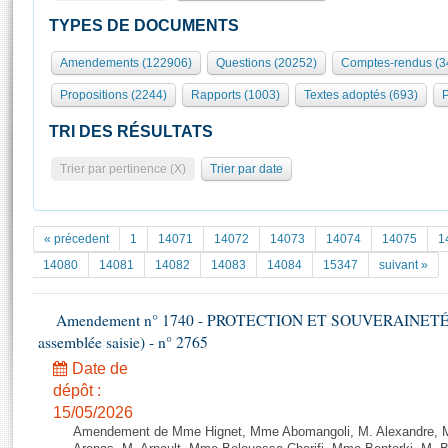
S'id
Présidence
Séance publique
Rôle et pouvoirs de l'Assemblée
Visiter l'Assemblée
TYPES DE DOCUMENTS
Fiches « Connaissance de l’Assemblée »
577 députés
Commissions et autres organes
Visite virtuelle du palais Bourbon
Amendements (122906)
Questions (20252)
Comptes-rendus (3
Organisation de l'Assemblée
Groupes politiques
Europe et International
Assister à une séance
Mot
Propositions (2244)
Rapports (1003)
Textes adoptés (693)
P
Présidence
Conférence des Présidents
Bureau
Collège des Ques
Élections législatives
Contrôle et évaluation
Accès des chercheurs à l’Assemblée
TRI DES RÉSULTATS
Congrès
Les évènements
S'inscrire
Trier par pertinence (X)
Trier par date
Pétitions
Statistiques et chiffres clés
Transparence et déontologie
Vous n'ave
Patrimoine
E
Documents de référence
« précedent
1
14071
14072
14073
14074
14075
1
La Bibliothèque
( Constitution | Règlement de l'Assemblée ... )
Documents parlementaires
14080
14081
14082
14083
14084
15347
suivant »
Les archives
Projets de loi
Contacts et plan d'accès
Amendement n° 1740 - PROTECTION ET SOUVERAINETÉ AG
Propositions de loi
Histoire
assemblée saisie) - n° 2765
Photos libres de droit
Amendements
Juniors
Date de
Textes adoptés
Anciennes législatures
dépôt :
15/05/2026
Liens vers les sites publics
Rapports d'information
Amendement de Mme Hignet, Mme Abomangoli, M. Alexandre, 