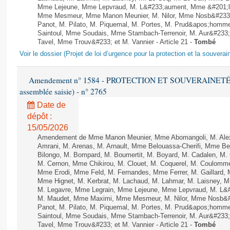
Mme Lejeune, Mme Lepvraud, M. L&#233;aument, Mme &#201;li
Mme Mesmeur, Mme Manon Meunier, M. Nilor, Mme Nosb&#23
Panot, M. Pilato, M. Piquemal, M. Portes, M. Prud&apos;homme
Saintoul, Mme Soudais, Mme Stambach-Terrenoir, M. Aur&#233;
Tavel, Mme Trouv&#233; et M. Vannier - Article 21 -
Tombé
Voir le dossier (Projet de loi d’urgence pour la protection et la souverai
Amendement n° 1584 - PROTECTION ET SOUVERAINETÉ AG
assemblée saisie) - n° 2765
Date de
dépôt :
15/05/2026
Amendement de Mme Manon Meunier, Mme Abomangoli, M. Ale
Amrani, M. Arenas, M. Arnault, Mme Belouassa-Cherifi, Mme Ben
Bilongo, M. Bompard, M. Boumertit, M. Boyard, M. Cadalen, M.
M. Cernon, Mme Chikirou, M. Clouet, M. Coquerel, M. Coulomme
Mme Erodi, Mme Feld, M. Fernandes, Mme Ferrer, M. Gaillar
Mme Hignet, M. Kerbrat, M. Lachaud, M. Lahmar, M. Laisney, M
M. Legavre, Mme Legrain, Mme Lejeune, Mme Lepvraud, M. L&#
M. Maudet, Mme Maximi, Mme Mesmeur, M. Nilor, Mme Nosb&
Panot, M. Pilato, M. Piquemal, M. Portes, M. Prud&apos;homme
Saintoul, Mme Soudais, Mme Stambach-Terrenoir, M. Aur&#233;
Tavel, Mme Trouv&#233; et M. Vannier - Article 21 -
Tombé