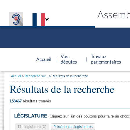
Assemb
Accèder à
la page
Vos
Travaux
Accueil
d'accueil
députés
parlementaires
Vous
Accueil
Recherche sur...
Résultats de la recherche
êtes
Résultats de la recherche
Général
ici
CONNEX
TRAVA
CONNA
DÉC
:
153467
résultats trouvés
LÉGISLATURE
(Cliquez sur l'un des boutons pour faire un choix
17e législature (X)
Précédentes législatures