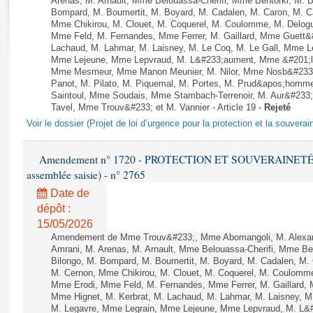
Arenas, M. Arnault, Mme Belouassa-Cherifi, Mme Bentorki, M. Be
Rapports d'enquête
Bompard, M. Boumertit, M. Boyard, M. Cadalen, M. Caron, M. C
Rapports législatifs
Mme Chikirou, M. Clouet, M. Coquerel, M. Coulomme, M. Delog
Mme Feld, M. Fernandes, Mme Ferrer, M. Gaillard, Mme Guett
Rapports sur l'application des lois
Lachaud, M. Lahmar, M. Laisney, M. Le Coq, M. Le Gall, Mme L
Baromètre de l’application des lois
Mme Lejeune, Mme Lepvraud, M. L&#233;aument, Mme &#201;li
Mme Mesmeur, Mme Manon Meunier, M. Nilor, Mme Nosb&#23
Panot, M. Pilato, M. Piquemal, M. Portes, M. Prud&apos;homme
Dossiers législatifs
Saintoul, Mme Soudais, Mme Stambach-Terrenoir, M. Aur&#233;
Tavel, Mme Trouv&#233; et M. Vannier - Article 19 -
Rejeté
Budget et sécurité sociale
Voir le dossier (Projet de loi d’urgence pour la protection et la souverai
Questions écrites et orales
Comptes rendus des débats
Amendement n° 1720 - PROTECTION ET SOUVERAINETÉ AG
assemblée saisie) - n° 2765
Date de
dépôt :
15/05/2026
Amendement de Mme Trouv&#233;, Mme Abomangoli, M. Alexa
Amrani, M. Arenas, M. Arnault, Mme Belouassa-Cherifi, Mme Ben
Bilongo, M. Bompard, M. Boumertit, M. Boyard, M. Cadalen, M.
M. Cernon, Mme Chikirou, M. Clouet, M. Coquerel, M. Coulomme
Mme Erodi, Mme Feld, M. Fernandes, Mme Ferrer, M. Gaillar
Mme Hignet, M. Kerbrat, M. Lachaud, M. Lahmar, M. Laisney, M
M. Legavre, Mme Legrain, Mme Lejeune, Mme Lepvraud, M. L&#