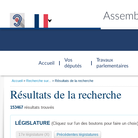
Assemb
Accèder à
la page
Vos
Travaux
Accueil
d'accueil
députés
parlementaires
Vous
Accueil
Recherche sur...
Résultats de la recherche
êtes
Résultats de la recherche
Général
ici
CONNEX
TRAVA
CONNA
DÉC
:
153467
résultats trouvés
LÉGISLATURE
(Cliquez sur l'un des boutons pour faire un choix
17e législature (X)
Précédentes législatures