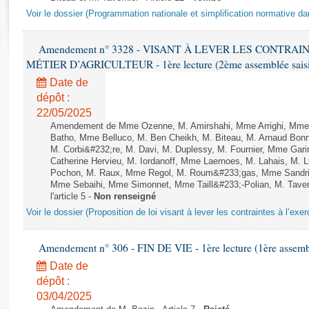
Rapports d'enquête
Voir le dossier (Programmation nationale et simplification normative d
Rapports législatifs
Rapports sur l'application des lois
Amendement n° 3328 - VISANT À LEVER LES CONTRAI
Baromètre de l’application des lois
MÉTIER D’AGRICULTEUR - 1ère lecture (2ème assemblée saisie
Date de
Dossiers législatifs
dépôt :
Budget et sécurité sociale
22/05/2025
Amendement de Mme Ozenne, M. Amirshahi, Mme Arrighi, Mme 
Questions écrites et orales
Batho, Mme Belluco, M. Ben Cheikh, M. Biteau, M. Arnaud Bonn
Comptes rendus des débats
M. Corbi&#232;re, M. Davi, M. Duplessy, M. Fournier, Mme Gar
Catherine Hervieu, M. Iordanoff, Mme Laernoes, M. Lahais, M.
Pochon, M. Raux, Mme Regol, M. Roum&#233;gas, Mme Sandri
Mme Sebaihi, Mme Simonnet, Mme Taill&#233;-Polian, M. Tavern
l'article 5 -
Non renseigné
Voir le dossier (Proposition de loi visant à lever les contraintes à l’exer
Amendement n° 306 - FIN DE VIE - 1ère lecture (1ère assembl
Date de
dépôt :
03/04/2025