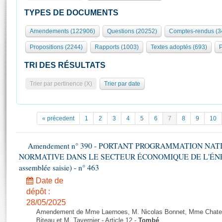
S'id
Présidence
Séance publique
Rôle et pouvoirs de l'Assemblée
Visiter l'Assemblée
TYPES DE DOCUMENTS
Fiches « Connaissance de l’Assemblée »
577 députés
Commissions et autres organes
Visite virtuelle du palais Bourbon
Amendements (122906)
Questions (20252)
Comptes-rendus (3
Organisation de l'Assemblée
Groupes politiques
Europe et International
Assister à une séance
Mot
Propositions (2244)
Rapports (1003)
Textes adoptés (693)
P
Présidence
Conférence des Présidents
Bureau
Collège des Ques
Élections législatives
Contrôle et évaluation
Accès des chercheurs à l’Assemblée
TRI DES RÉSULTATS
Congrès
Les évènements
S'inscrire
Trier par pertinence (X)
Trier par date
Pétitions
Statistiques et chiffres clés
Transparence et déontologie
Vous n'ave
Patrimoine
E
Documents de référence
« précedent
1
2
3
4
5
6
7
8
9
10
La Bibliothèque
( Constitution | Règlement de l'Assemblée ... )
Documents parlementaires
Les archives
Amendement n° 390 - PORTANT PROGRAMMATION NAT
Projets de loi
Contacts et plan d'accès
NORMATIVE DANS LE SECTEUR ÉCONOMIQUE DE L'ÉNERGIE
Propositions de loi
Histoire
assemblée saisie) - n° 463
Photos libres de droit
Amendements
Juniors
Date de
Textes adoptés
dépôt :
Anciennes législatures
28/05/2025
Liens vers les sites publics
Rapports d'information
Amendement de Mme Laernoes, M. Nicolas Bonnet, Mme Chatela
Biteau et M. Tavernier - Article 12 -
Tombé