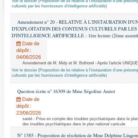
Voir le dossier (Proposition de loi relative à l’instauration d’une présom
Rapports d'enquête
culturels par les fournisseurs d’intelligence artificielle)
Rapports législatifs
Rapports sur l'application des lois
Amendement n° 20 - RELATIVE À L'INSTAURATION D'
Baromètre de l’application des lois
D'EXPLOITATION DES CONTENUS CULTURELS PAR LES
D'INTELLIGENCE ARTIFICIELLE - 1ère lecture (2ème assemblé
Dossiers législatifs
Date de
Budget et sécurité sociale
dépôt :
04/06/2026
Questions écrites et orales
Amendement de M. Midy et M. Bothorel - Après l'article UNIQUE
Comptes rendus des débats
Voir le dossier (Proposition de loi relative à l’instauration d’une présom
culturels par les fournisseurs d’intelligence artificielle)
Question écrite n° 16309 de Mme Ségolène Amiot
Date de
dépôt :
23/06/2026
santé - Prise en compte des troubles psychiatriques dans le plan
des troubles psychiatriques dans le plan national canicule
N° 1385 - Proposition de résolution de Mme Delphine Lingem