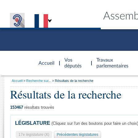
Assemb
Accèder à
la page
Vos
Travaux
Accueil
d'accueil
députés
parlementaires
Vous
Accueil
Recherche sur...
Résultats de la recherche
êtes
Résultats de la recherche
Général
ici
CONNEX
TRAVA
CONNA
DÉC
:
153467
résultats trouvés
LÉGISLATURE
(Cliquez sur l'un des boutons pour faire un choix
17e législature (X)
Précédentes législatures