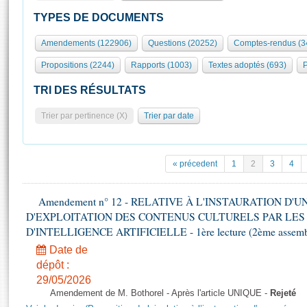
S'id
Présidence
Séance publique
Rôle et pouvoirs de l'Assemblée
Visiter l'Assemblée
TYPES DE DOCUMENTS
Fiches « Connaissance de l’Assemblée »
577 députés
Commissions et autres organes
Visite virtuelle du palais Bourbon
Amendements (122906)
Questions (20252)
Comptes-rendus (3
Organisation de l'Assemblée
Groupes politiques
Europe et International
Assister à une séance
Mot
Propositions (2244)
Rapports (1003)
Textes adoptés (693)
P
Présidence
Conférence des Présidents
Bureau
Collège des Ques
Élections législatives
Contrôle et évaluation
Accès des chercheurs à l’Assemblée
TRI DES RÉSULTATS
Congrès
Les évènements
S'inscrire
Trier par pertinence (X)
Trier par date
Pétitions
Statistiques et chiffres clés
Transparence et déontologie
Vous n'ave
Patrimoine
E
Documents de référence
« précedent
1
2
3
4
La Bibliothèque
( Constitution | Règlement de l'Assemblée ... )
Documents parlementaires
Les archives
Amendement n° 12 - RELATIVE À L'INSTAURATION D'
Projets de loi
Contacts et plan d'accès
D'EXPLOITATION DES CONTENUS CULTURELS PAR LES
Propositions de loi
Histoire
D'INTELLIGENCE ARTIFICIELLE - 1ère lecture (2ème assemblé
Photos libres de droit
Amendements
Juniors
Date de
Textes adoptés
dépôt :
Anciennes législatures
29/05/2026
Liens vers les sites publics
Rapports d'information
Amendement de M. Bothorel - Après l'article UNIQUE -
Rejeté