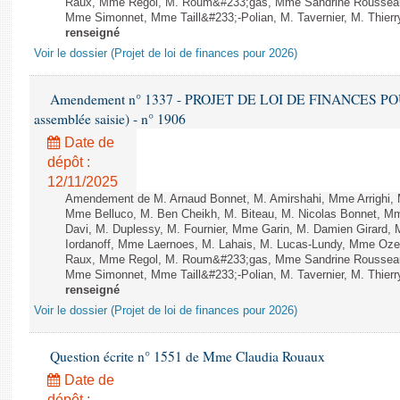
Raux, Mme Regol, M. Roum&#233;gas, Mme Sandrine Rousseau
Mme Simonnet, Mme Taill&#233;-Polian, M. Tavernier, M. Thierry
renseigné
Voir le dossier (Projet de loi de finances pour 2026)
Amendement n° 1337 - PROJET DE LOI DE FINANCES POUR 2
assemblée saisie) - n° 1906
Date de
dépôt :
12/11/2025
Amendement de M. Arnaud Bonnet, M. Amirshahi, Mme Arrighi, 
Mme Belluco, M. Ben Cheikh, M. Biteau, M. Nicolas Bonnet, Mm
Davi, M. Duplessy, M. Fournier, Mme Garin, M. Damien Girard,
Iordanoff, Mme Laernoes, M. Lahais, M. Lucas-Lundy, Mme Oz
Raux, Mme Regol, M. Roum&#233;gas, Mme Sandrine Rousseau
Mme Simonnet, Mme Taill&#233;-Polian, M. Tavernier, M. Thierry
renseigné
Voir le dossier (Projet de loi de finances pour 2026)
Question écrite n° 1551 de Mme Claudia Rouaux
Date de
dépôt :