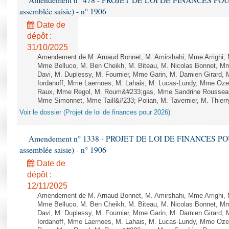
Amendement n° 478 - PROJET DE LOI DE FINANCES POUR 20
assemblée saisie) - n° 1906
Date de
dépôt :
31/10/2025
Amendement de M. Arnaud Bonnet, M. Amirshahi, Mme Arrighi, 
Mme Belluco, M. Ben Cheikh, M. Biteau, M. Nicolas Bonnet, Mm
Davi, M. Duplessy, M. Fournier, Mme Garin, M. Damien Girard,
Iordanoff, Mme Laernoes, M. Lahais, M. Lucas-Lundy, Mme Oz
Raux, Mme Regol, M. Roum&#233;gas, Mme Sandrine Rousseau
Mme Simonnet, Mme Taill&#233;-Polian, M. Tavernier, M. Thierry
Voir le dossier (Projet de loi de finances pour 2026)
Amendement n° 1338 - PROJET DE LOI DE FINANCES POUR 2
assemblée saisie) - n° 1906
Date de
dépôt :
12/11/2025
Amendement de M. Arnaud Bonnet, M. Amirshahi, Mme Arrighi, 
Mme Belluco, M. Ben Cheikh, M. Biteau, M. Nicolas Bonnet, Mm
Davi, M. Duplessy, M. Fournier, Mme Garin, M. Damien Girard,
Iordanoff, Mme Laernoes, M. Lahais, M. Lucas-Lundy, Mme Oz