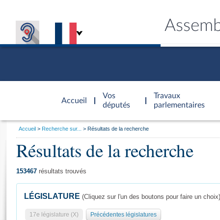
Assemb
Accèder à
la page
Vos
Travaux
Accueil
d'accueil
députés
parlementaires
Vous
Accueil
Recherche sur...
Résultats de la recherche
êtes
Résultats de la recherche
Général
ici
CONNEX
TRAVA
CONNA
DÉC
:
153467
résultats trouvés
LÉGISLATURE
(Cliquez sur l'un des boutons pour faire un choix
17e législature (X)
Précédentes législatures