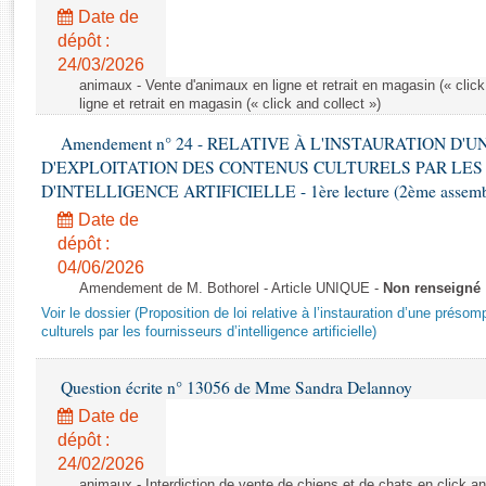
Rapports d'enquête
Date de
Rapports législatifs
dépôt :
Rapports sur l'application des lois
24/03/2026
Baromètre de l’application des lois
animaux - Vente d'animaux en ligne et retrait en magasin (« click
ligne et retrait en magasin (« click and collect »)
Amendement n° 24 - RELATIVE À L'INSTAURATION D'
Dossiers législatifs
D'EXPLOITATION DES CONTENUS CULTURELS PAR LES
Budget et sécurité sociale
D'INTELLIGENCE ARTIFICIELLE - 1ère lecture (2ème assemblé
Questions écrites et orales
Date de
Comptes rendus des débats
dépôt :
04/06/2026
Amendement de M. Bothorel - Article UNIQUE -
Non renseigné
Voir le dossier (Proposition de loi relative à l’instauration d’une présom
culturels par les fournisseurs d’intelligence artificielle)
Question écrite n° 13056 de Mme Sandra Delannoy
Date de
dépôt :
24/02/2026
animaux - Interdiction de vente de chiens et de chats en click and