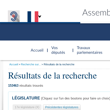
Assemb
Accèder à
la page
Vos
Travaux
Accueil
d'accueil
députés
parlementaires
Vous
Accueil
Recherche sur...
Résultats de la recherche
êtes
Résultats de la recherche
Général
ici
CONNEX
TRAVA
CONNA
DÉC
:
153463
résultats trouvés
LÉGISLATURE
(Cliquez sur l'un des boutons pour faire un choix
17e législature (X)
Précédentes législatures