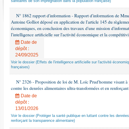
sanitaires de son imprégnation dans la population française)
Rapports d'enquête
Rapports législatifs
N° 1862 rapport d'information - Rapport d'information de M
Rapports sur l'application des lois
Antoine Golliot déposé en application de l'article 145 du règlemen
Baromètre de l’application des lois
économiques, en conclusion des travaux d'une mission d'informati
l'intelligence artificielle sur l'activité économique et la compétitiv
Dossiers législatifs
Date de
Budget et sécurité sociale
dépôt :
Questions écrites et orales
24/09/2025
Comptes rendus des débats
Voir le dossier (Effets de l'intelligence artificielle sur l'activité économ
françaises)
N° 2326 - Proposition de loi de M. Loïc Prud'homme visant à pr
contre les denrées alimentaires ultra-transformées et en renforçant
Date de
dépôt :
13/01/2026
Voir le dossier (Protéger la santé publique en luttant contre les denrée
renforçant la transparence alimentaire)