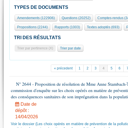
S'id
Présidence
Séance publique
Rôle et pouvoirs de l'Assemblée
Visiter l'Assemblée
TYPES DE DOCUMENTS
Fiches « Connaissance de l’Assemblée »
577 députés
Commissions et autres organes
Visite virtuelle du palais Bourbon
Amendements (122906)
Questions (20252)
Comptes-rendus (3
Organisation de l'Assemblée
Groupes politiques
Europe et International
Assister à une séance
Mot
Propositions (2244)
Rapports (1003)
Textes adoptés (693)
P
Présidence
Conférence des Présidents
Bureau
Collège des Ques
Élections législatives
Contrôle et évaluation
Accès des chercheurs à l’Assemblée
TRI DES RÉSULTATS
Congrès
Les évènements
S'inscrire
Trier par pertinence (X)
Trier par date
Pétitions
Statistiques et chiffres clés
Transparence et déontologie
Vous n'ave
Patrimoine
E
Documents de référence
« précedent
1
2
3
4
5
6
La Bibliothèque
( Constitution | Règlement de l'Assemblée ... )
Documents parlementaires
Les archives
N° 2644 - Proposition de résolution de Mme Anne Stambach-Ter
Projets de loi
Contacts et plan d'accès
commission d'enquête sur les choix opérés en matière de préventi
Propositions de loi
Histoire
des conséquences sanitaires de son imprégnation dans la populati
Photos libres de droit
Amendements
Juniors
Date de
Textes adoptés
dépôt :
Anciennes législatures
14/04/2026
Liens vers les sites publics
Rapports d'information
Voir le dossier (Les choix opérés en matière de prévention de la poll