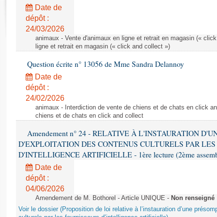
Rapports d'enquête
Date de
Rapports législatifs
dépôt :
Rapports sur l'application des lois
24/03/2026
Baromètre de l’application des lois
animaux - Vente d'animaux en ligne et retrait en magasin (« click
ligne et retrait en magasin (« click and collect »)
Question écrite n° 13056 de Mme Sandra Delannoy
Dossiers législatifs
Date de
Budget et sécurité sociale
dépôt :
Questions écrites et orales
24/02/2026
Comptes rendus des débats
animaux - Interdiction de vente de chiens et de chats en click and
chiens et de chats en click and collect
Amendement n° 24 - RELATIVE À L'INSTAURATION D'
D'EXPLOITATION DES CONTENUS CULTURELS PAR LES
D'INTELLIGENCE ARTIFICIELLE - 1ère lecture (2ème assemblé
Date de
dépôt :
04/06/2026
Amendement de M. Bothorel - Article UNIQUE -
Non renseigné
Voir le dossier (Proposition de loi relative à l’instauration d’une présom