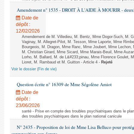
Amendement n° 1535 - DROIT À L'AIDE À MOURIR - deuxièm
Date de
dépôt :
12/02/2026
Amendement de M. Villedieu, M. Bentz, Mme Dogor-Such, M. G
Vaginay, M. Allegret-Pilot, M. Tesson, Mme Laporte, Mme Rimbe
Bourgeois, M. Dragon, Mme Ranc, Mme Joubert, Mme Lechon, M
M. Christian Girard, Mme Sicard, Mme Marais-Beuil, Mme Au
Lorho, M. Ballard, M. de L&#233;pinau, Mme Florence Goulet, 
Lioret, M. Rambaud et M. Guitton - Article 4 -
Rejeté
Voir le dossier (Fin de vie)
Question écrite n° 16309 de Mme Ségolène Amiot
Date de
dépôt :
23/06/2026
santé - Prise en compte des troubles psychiatriques dans le plan
des troubles psychiatriques dans le plan national canicule
N° 2435 - Proposition de loi de Mme Lisa Belluco pour protége
surexposition aux écrans