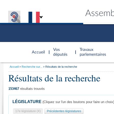
Assemb
Accèder à
la page
Vos
Travaux
Accueil
d'accueil
députés
parlementaires
Vous
Accueil
Recherche sur...
Résultats de la recherche
êtes
Résultats de la recherche
Général
ici
CONNEX
TRAVA
CONNA
DÉC
:
153467
résultats trouvés
LÉGISLATURE
(Cliquez sur l'un des boutons pour faire un choix
17e législature (X)
Précédentes législatures