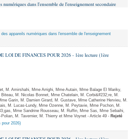
eils numériques dans l'ensemble de l'enseignement secondaire
tion des appareils numériques dans l'ensemble de l'enseignement
E LOI DE FINANCES POUR 2026 - 1ère lecture (1ère
, M. Amirshahi, Mme Arrighi, Mme Autain, Mme Balage El Mariky,
Biteau, M. Nicolas Bonnet, Mme Chatelain, M. Corbi&#232;re, M.
 Mme Garin, M. Damien Girard, M. Gustave, Mme Catherine Hervieu, M.
hais, M. Lucas-Lundy, Mme Ozenne, M. Peytavie, Mme Pochon, M.
;gas, Mme Sandrine Rousseau, M. Ruffin, Mme Sas, Mme Sebaihi,
olian, M. Tavernier, M. Thierry et Mme Voynet - Article 49 -
Rejeté
es pour 2026)