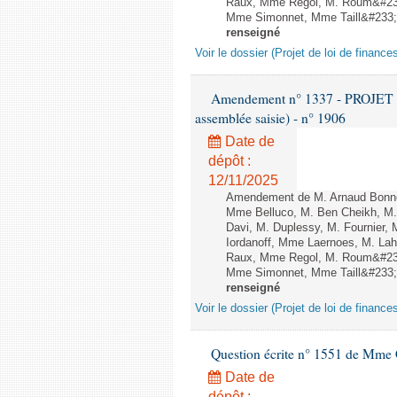
Raux, Mme Regol, M. Roum&#233
Mme Simonnet, Mme Taill&#233;-P
renseigné
Voir le dossier (Projet de loi de financ
Amendement n° 1337 - PROJET 
assemblée saisie) - n° 1906
Date de
dépôt :
12/11/2025
Amendement de M. Arnaud Bonnet
Mme Belluco, M. Ben Cheikh, M. 
Davi, M. Duplessy, M. Fournier,
Iordanoff, Mme Laernoes, M. La
Raux, Mme Regol, M. Roum&#233
Mme Simonnet, Mme Taill&#233;-P
renseigné
Voir le dossier (Projet de loi de financ
Question écrite n° 1551 de Mme
Date de
dépôt :