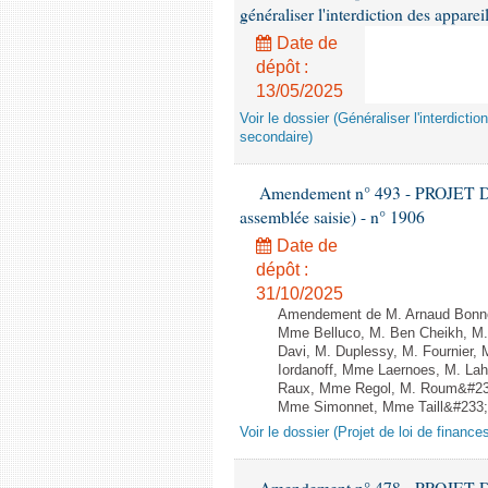
généraliser l'interdiction des appar
Date de
dépôt :
13/05/2025
Voir le dossier (Généraliser l'interdic
secondaire)
Amendement n° 493 - PROJET D
assemblée saisie) - n° 1906
Date de
dépôt :
31/10/2025
Amendement de M. Arnaud Bonnet
Mme Belluco, M. Ben Cheikh, M. 
Davi, M. Duplessy, M. Fournier,
Iordanoff, Mme Laernoes, M. La
Raux, Mme Regol, M. Roum&#233
Mme Simonnet, Mme Taill&#233;-P
Voir le dossier (Projet de loi de financ