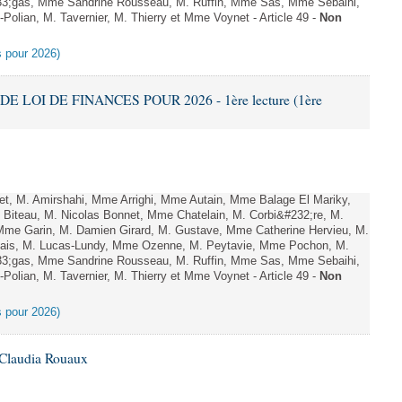
;gas, Mme Sandrine Rousseau, M. Ruffin, Mme Sas, Mme Sebaihi,
olian, M. Tavernier, M. Thierry et Mme Voynet - Article 49 -
Non
es pour 2026)
DE LOI DE FINANCES POUR 2026 - 1ère lecture (1ère
, M. Amirshahi, Mme Arrighi, Mme Autain, Mme Balage El Mariky,
Biteau, M. Nicolas Bonnet, Mme Chatelain, M. Corbi&#232;re, M.
 Mme Garin, M. Damien Girard, M. Gustave, Mme Catherine Hervieu, M.
hais, M. Lucas-Lundy, Mme Ozenne, M. Peytavie, Mme Pochon, M.
;gas, Mme Sandrine Rousseau, M. Ruffin, Mme Sas, Mme Sebaihi,
olian, M. Tavernier, M. Thierry et Mme Voynet - Article 49 -
Non
es pour 2026)
 Claudia Rouaux