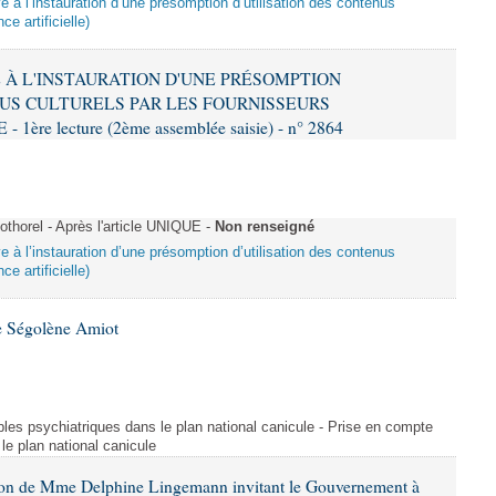
ive à l’instauration d’une présomption d’utilisation des contenus
ce artificielle)
VE À L'INSTAURATION D'UNE PRÉSOMPTION
US CULTURELS PAR LES FOURNISSEURS
re lecture (2ème assemblée saisie) - n° 2864
horel - Après l'article UNIQUE -
Non renseigné
ive à l’instauration d’une présomption d’utilisation des contenus
ce artificielle)
e Ségolène Amiot
les psychiatriques dans le plan national canicule - Prise en compte
le plan national canicule
tion de Mme Delphine Lingemann invitant le Gouvernement à