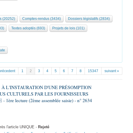
s (20252)
Comptes-rendus (3434)
Dossiers législatifs (2834)
03)
Textes adoptés (693)
Projets de lois (101)
date
précedent
1
2
3
4
5
6
7
8
15347
suivant »
VE À L'INSTAURATION D'UNE PRÉSOMPTION
US CULTURELS PAR LES FOURNISSEURS
re lecture (2ème assemblée saisie) - n° 2634
ès l'article UNIQUE -
Rejeté