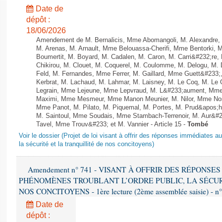
Date de
dépôt :
18/06/2026
Amendement de M. Bernalicis, Mme Abomangoli, M. Alexandre
M. Arenas, M. Arnault, Mme Belouassa-Cherifi, Mme Bentorki, 
Boumertit, M. Boyard, M. Cadalen, M. Caron, M. Carri&#232;re
Chikirou, M. Clouet, M. Coquerel, M. Coulomme, M. Delogu, M
Feld, M. Fernandes, Mme Ferrer, M. Gaillard, Mme Guett&#23
Kerbrat, M. Lachaud, M. Lahmar, M. Laisney, M. Le Coq, M. Le
Legrain, Mme Lejeune, Mme Lepvraud, M. L&#233;aument, Mme
Maximi, Mme Mesmeur, Mme Manon Meunier, M. Nilor, Mme N
Mme Panot, M. Pilato, M. Piquemal, M. Portes, M. Prud&apos;h
M. Saintoul, Mme Soudais, Mme Stambach-Terrenoir, M. Aur&#2
Tavel, Mme Trouv&#233; et M. Vannier - Article 15 -
Tombé
Voir le dossier (Projet de loi visant à offrir des réponses immédiates a
la sécurité et la tranquillité de nos concitoyens)
Amendement n° 741 - VISANT À OFFRIR DES RÉPONS
PHÉNOMÈNES TROUBLANT L’ORDRE PUBLIC, LA SÉCUR
NOS CONCITOYENS - 1ère lecture (2ème assemblée saisie) - n
Date de
dépôt :