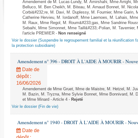
Rapports d'enquête
Amendement de M. Lucas-Lundy, M. Amirshahi, Mme Arrighi, M
Belluco, M. Ben Cheikh, M. Biteau, M. Arnaud Bonnet, M. Nicol
Rapports législatifs
Corbi&#232;re, M. Davi, M. Duplessy, M. Fournier, Mme Garin,
Rapports sur l'application des lois
Catherine Hervieu, M. Iordanoff, Mme Laernoes, M. Lahais, M
M. Raux, Mme Regol, M. Roum&#233;gas, Mme Sandrine Rouss
Baromètre de l’application des lois
Sebaihi, Mme Simonnet, Mme Taill&#233;-Polian, M. Tavernier, 
l'article PREMIER -
Non renseigné
Voir le dossier (Suspendre le regroupement familial et la réunification f
Dossiers législatifs
la protection subsidiaire)
Budget et sécurité sociale
Questions écrites et orales
Amendement n° 396 - DROIT À L'AIDE À MOURIR - Nouvelle
Comptes rendus des débats
Date de
dépôt :
16/06/2026
Amendement de Mme Gruet, Mme de Maistre, M. Hetzel, M. Juvi
M. Bazin, M. Tryzna, Mme Sylvie Bonnet, Mme Bonnivard, M. D
et Mme Minard - Article 4 -
Rejeté
Voir le dossier (Fin de vie)
Amendement n° 1940 - DROIT À L'AIDE À MOURIR - Nouvell
Date de
dépôt :