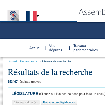
Assemb
Accèder à
la page
Vos
Travaux
Accueil
d'accueil
députés
parlementaires
Vous
Accueil
Recherche sur...
Résultats de la recherche
êtes
Résultats de la recherche
Général
ici
CONNEX
TRAVA
CONNA
DÉC
:
153467
résultats trouvés
LÉGISLATURE
(Cliquez sur l'un des boutons pour faire un choix
17e législature (X)
Précédentes législatures