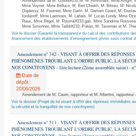
Amendement de M. Corbi&#232;re, M. Amirshahi, Mme Arrighi, 
Mme Voynet, Mme Belluco, M. Ben Cheikh, M. Biteau, M. Nicol
Duplessy, M. Fournier, Mme Garin, M. Damien Girard, M. Gusta
Iordanoff, Mme Laernoes, M. Lahais, M. Lucas-Lundy, Mme Oz
Raux, Mme Regol, M. Roum&#233;gas, Mme Sandrine Rousseau
Mme Simonnet, Mme Taill&#233;-Polian, M. Tavernier et M. Thie
Voir le dossier (Garantir la transparence du calcul des contributions des 
financement des établissements d’enseignement privés sous contrat d’
Amendement n° 742 - VISANT À OFFRIR DES RÉPONS
PHÉNOMÈNES TROUBLANT L’ORDRE PUBLIC, LA SÉCUR
NOS CONCITOYENS - 1ère lecture (2ème assemblée saisie) - n
Date de
dépôt :
20/06/2026
Amendement de M. Caure, rapporteur et M. Albertini, rapporteur -
Voir le dossier (Projet de loi visant à offrir des réponses immédiates a
la sécurité et la tranquillité de nos concitoyens)
Amendement n° 511 - VISANT À OFFRIR DES RÉPONS
PHÉNOMÈNES TROUBLANT L’ORDRE PUBLIC, LA SÉCUR
NOS CONCITOYENS - 1ère lecture (2ème assemblée saisie) - n