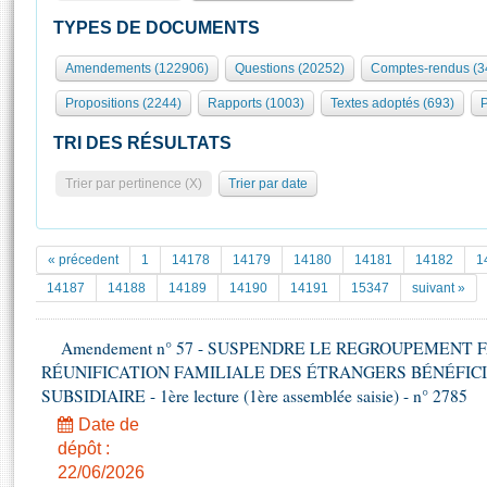
S'id
Présidence
Séance publique
Rôle et pouvoirs de l'Assemblée
Visiter l'Assemblée
TYPES DE DOCUMENTS
Fiches « Connaissance de l’Assemblée »
577 députés
Commissions et autres organes
Visite virtuelle du palais Bourbon
Amendements (122906)
Questions (20252)
Comptes-rendus (3
Organisation de l'Assemblée
Groupes politiques
Europe et International
Assister à une séance
Mot
Propositions (2244)
Rapports (1003)
Textes adoptés (693)
P
Présidence
Conférence des Présidents
Bureau
Collège des Ques
Élections législatives
Contrôle et évaluation
Accès des chercheurs à l’Assemblée
TRI DES RÉSULTATS
Congrès
Les évènements
S'inscrire
Trier par pertinence (X)
Trier par date
Pétitions
Statistiques et chiffres clés
Transparence et déontologie
Vous n'ave
Patrimoine
E
Documents de référence
« précedent
1
14178
14179
14180
14181
14182
1
La Bibliothèque
( Constitution | Règlement de l'Assemblée ... )
Documents parlementaires
14187
14188
14189
14190
14191
15347
suivant »
Les archives
Projets de loi
Contacts et plan d'accès
Amendement n° 57 - SUSPENDRE LE REGROUPEMENT 
Propositions de loi
Histoire
RÉUNIFICATION FAMILIALE DES ÉTRANGERS BÉNÉFICI
Photos libres de droit
Amendements
Juniors
SUBSIDIAIRE - 1ère lecture (1ère assemblée saisie) - n° 2785
Textes adoptés
Anciennes législatures
Date de
dépôt :
Liens vers les sites publics
Rapports d'information
22/06/2026