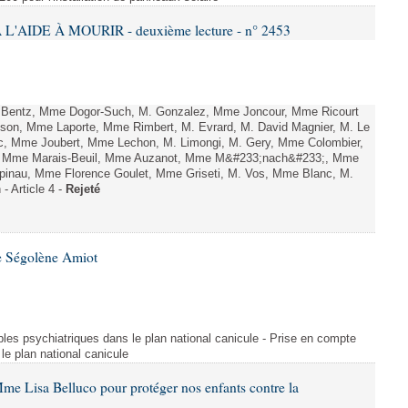
L'AIDE À MOURIR - deuxième lecture - n° 2453
. Bentz, Mme Dogor-Such, M. Gonzalez, Mme Joncour, Mme Ricourt
Tesson, Mme Laporte, Mme Rimbert, M. Evrard, M. David Magnier, M. Le
c, Mme Joubert, Mme Lechon, M. Limongi, M. Gery, Mme Colombier,
rd, Mme Marais-Beuil, Mme Auzanot, Mme M&#233;nach&#233;, Mme
;pinau, Mme Florence Goulet, Mme Griseti, M. Vos, Mme Blanc, M.
- Article 4 -
Rejeté
e Ségolène Amiot
les psychiatriques dans le plan national canicule - Prise en compte
le plan national canicule
me Lisa Belluco pour protéger nos enfants contre la