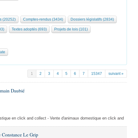
s (20252)
Comptes-rendus (3434)
Dossiers législatifs (2834)
03)
Textes adoptés (693)
Projets de lois (101)
date
1
2
3
4
5
6
7
15347
suivant »
omain Daubié
ique en click and collect - Vente d'animaux domestique en click and
 Constance Le Grip