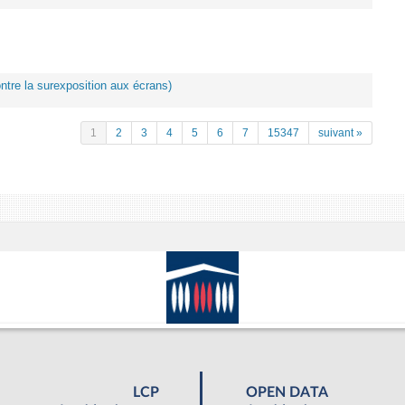
ontre la surexposition aux écrans)
1
2
3
4
5
6
7
15347
suivant »
LCP
OPEN DATA