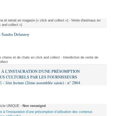
e et retrait en magasin (« click and collect ») - Vente d'animaux en
k and collect »)
e Sandra Delannoy
 chiens et de chats en click and collect - Interdiction de vente de
ollect
VE À L'INSTAURATION D'UNE PRÉSOMPTION
US CULTURELS PAR LES FOURNISSEURS
re lecture (2ème assemblée saisie) - n° 2864
ticle UNIQUE -
Non renseigné
ive à l’instauration d’une présomption d’utilisation des contenus