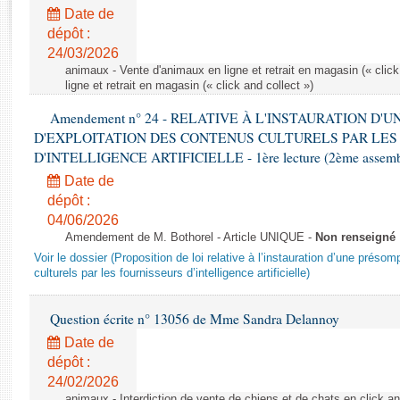
Rapports d'enquête
Date de
Rapports législatifs
dépôt :
Rapports sur l'application des lois
24/03/2026
Baromètre de l’application des lois
animaux - Vente d'animaux en ligne et retrait en magasin (« click
ligne et retrait en magasin (« click and collect »)
Amendement n° 24 - RELATIVE À L'INSTAURATION D'
Dossiers législatifs
D'EXPLOITATION DES CONTENUS CULTURELS PAR LES
Budget et sécurité sociale
D'INTELLIGENCE ARTIFICIELLE - 1ère lecture (2ème assemblé
Questions écrites et orales
Date de
Comptes rendus des débats
dépôt :
04/06/2026
Amendement de M. Bothorel - Article UNIQUE -
Non renseigné
Voir le dossier (Proposition de loi relative à l’instauration d’une présom
culturels par les fournisseurs d’intelligence artificielle)
Question écrite n° 13056 de Mme Sandra Delannoy
Date de
dépôt :
24/02/2026
animaux - Interdiction de vente de chiens et de chats en click and