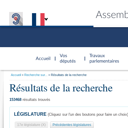
Assemb
Accèder à
la page
Vos
Travaux
Accueil
d'accueil
députés
parlementaires
Vous
Accueil
Recherche sur...
Résultats de la recherche
êtes
Résultats de la recherche
Général
ici
CONNEX
TRAVA
CONNA
DÉC
:
153468
résultats trouvés
LÉGISLATURE
(Cliquez sur l'un des boutons pour faire un choix
17e législature (X)
Précédentes législatures