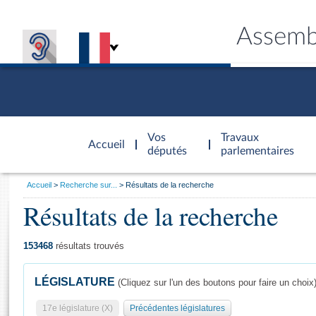
Assemb
Accèder à
la page
Vos
Travaux
Accueil
d'accueil
députés
parlementaires
Vous
Accueil
Recherche sur...
Résultats de la recherche
êtes
Résultats de la recherche
Général
ici
CONNEX
TRAVA
CONNA
DÉC
:
153468
résultats trouvés
LÉGISLATURE
(Cliquez sur l'un des boutons pour faire un choix
17e législature (X)
Précédentes législatures