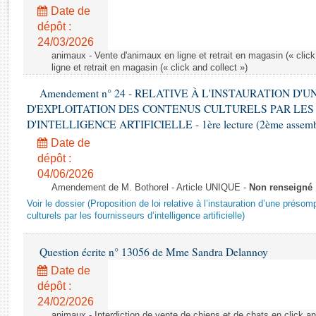
Rapports d'enquête
Date de
Rapports législatifs
dépôt :
Rapports sur l'application des lois
24/03/2026
Baromètre de l’application des lois
animaux - Vente d'animaux en ligne et retrait en magasin (« click
ligne et retrait en magasin (« click and collect »)
Amendement n° 24 - RELATIVE À L'INSTAURATION D'
Dossiers législatifs
D'EXPLOITATION DES CONTENUS CULTURELS PAR LES
Budget et sécurité sociale
D'INTELLIGENCE ARTIFICIELLE - 1ère lecture (2ème assemblé
Questions écrites et orales
Date de
Comptes rendus des débats
dépôt :
04/06/2026
Amendement de M. Bothorel - Article UNIQUE -
Non renseigné
Voir le dossier (Proposition de loi relative à l’instauration d’une présom
culturels par les fournisseurs d’intelligence artificielle)
Question écrite n° 13056 de Mme Sandra Delannoy
Date de
dépôt :
24/02/2026
animaux - Interdiction de vente de chiens et de chats en click and